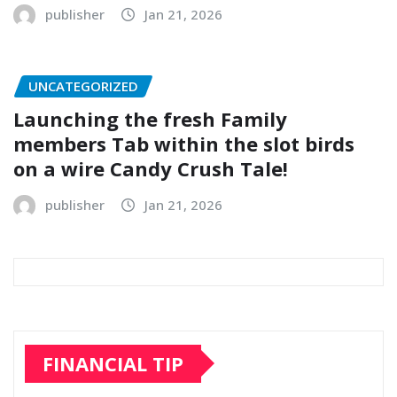
publisher
Jan 21, 2026
UNCATEGORIZED
Launching the fresh Family
members Tab within the slot birds
on a wire Candy Crush Tale!
publisher
Jan 21, 2026
FINANCIAL TIP