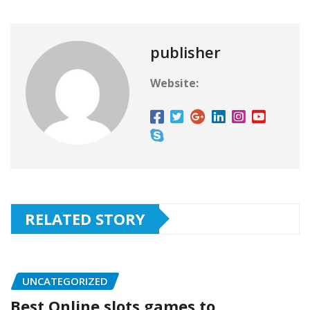
publisher
Website:
RELATED STORY
UNCATEGORIZED
Best Online slots games to