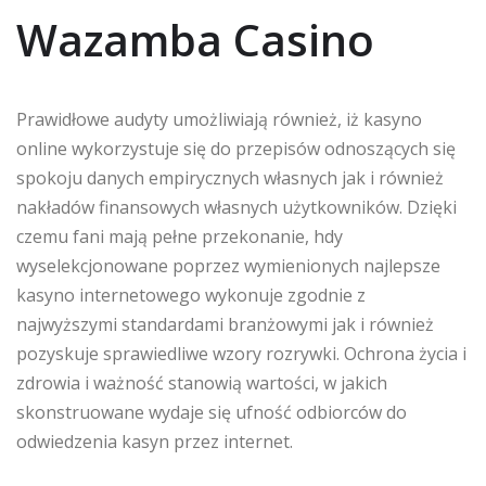
Wazamba Casino
Prawidłowe audyty umożliwiają również, iż kasyno
online wykorzystuje się do przepisów odnoszących się
spokoju danych empirycznych własnych jak i również
nakładów finansowych własnych użytkowników. Dzięki
czemu fani mają pełne przekonanie, hdy
wyselekcjonowane poprzez wymienionych najlepsze
kasyno internetowego wykonuje zgodnie z
najwyższymi standardami branżowymi jak i również
pozyskuje sprawiedliwe wzory rozrywki. Ochrona życia i
zdrowia i ważność stanowią wartości, w jakich
skonstruowane wydaje się ufność odbiorców do
odwiedzenia kasyn przez internet.