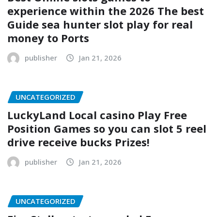
experience within the 2026 The best
Guide sea hunter slot play for real
money to Ports
publisher
Jan 21, 2026
UNCATEGORIZED
LuckyLand Local casino Play Free
Position Games so you can slot 5 reel
drive receive bucks Prizes!
publisher
Jan 21, 2026
UNCATEGORIZED