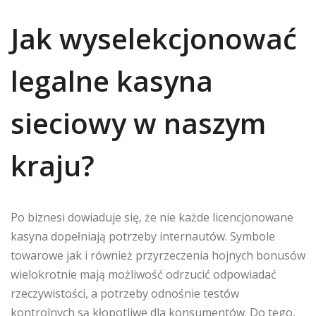
Jak wyselekcjonować
legalne kasyna
sieciowy w naszym
kraju?
Po biznesi dowiaduje się, że nie każde licencjonowane
kasyna dopełniają potrzeby internautów. Symbole
towarowe jak i również przyrzeczenia hojnych bonusów
wielokrotnie mają możliwość odrzucić odpowiadać
rzeczywistości, a potrzeby odnośnie testów
kontrolnych są kłopotliwe dla konsumentów. Do tego,