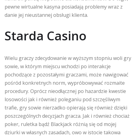
pewne wirtualne kasyna posiadają problemy wraz z
danie jej nieustannej obsługi klienta.
Starda Casino
Wielu graczy zdecydowanie w wyższym stopniu woli gry
sowie, w którym miejscu wchodzi po interakcje
pochodzące z pozostałymi graczami, może nawigować
pośród konkretnych norm, wypróbowywać rozmaite
procedury. Oprócz nieodłącznej po hazardzie kwestie
losowości jak i również poleganiu pod szczęśliwym
trafie, gry sowie nierzadko opierają się również dzięki
poszczególnych decyzjach gracza. Jak i również chociaż
poker, ruletka bądź Blackjack różnią się od mojej
dziurki w własnych zasadach, owo w istocie takowa