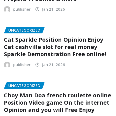
publisher
Jan 21, 2026
UNCATEGORIZED
Cat Sparkle Position Opinion Enjoy
Cat cashville slot for real money
Sparkle Demonstration Free online!
publisher
Jan 21, 2026
UNCATEGORIZED
Choy Man Doa french roulette online
Position Video game On the internet
Opinion and you will Free Enjoy