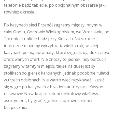
telefonie bądź tablecie, po opcjonalnym obszarze jak i
również okresie.
Po kasynach sieci Przebój zagramy między innymi w
całej Opolu, Gorzowie Wielkopolskim, we Wrocławiu, po
Toruniu, Lublinie bądź przy Kielcach. Na stronie
internecie możemy wyczytać, iż wielką rolę w całej
kasynach pełnią automaty, które sygnalizują dużą część
oferowanych ofert. Nie znaczy to jednak, hdy odrzucić
zagramy w tamtym miejscu także na dużej liczby
stolikach do gierek karcianych, jednak podobnie ruletki
w trzech odsłonach. Nie warto więc ryzykować i kusić
się w grę po kasynach z brakiem autoryzacji. Kasyno
ustawowe Nasz kraj to zatem unikatowy właściwy
asortyment, by grać zgodnie z uprawnieniem i
bezpiecznie.