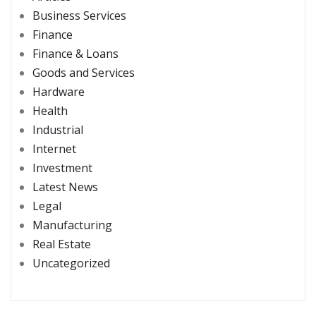
Business Services
Finance
Finance & Loans
Goods and Services
Hardware
Health
Industrial
Internet
Investment
Latest News
Legal
Manufacturing
Real Estate
Uncategorized