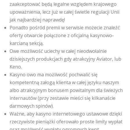
zaakceptować będą legalne względem krajowego
upoważnienia, lecz już w całej świetle regulacji Unii
jak najbardziej naprawdę!
Ponadto pośród premii w serwisie możecie znaleźć
oferty otwarcie połączone z oficjalną kasynowo-
karcianą sekcją.
Owe możliwość uciechy w całej nieodwołalnie
dzisiejszych produkcjach gdy atrakcyjny Aviator, lub
Keno.
Kasyno owo ma możliwość pochwalić się
kompetentną załogą klienta w całej języku naszym
albo atrakcyjnym bonusem powitalnym dla świeżych
internautów (przy zestawie mieści się kilkanaście
darmowych spinów).
Ważne, aby kasyno internetowego ustawowe dzięki
rzeczywiste pieniążki oferowało proste limity wypłat
oraz możliwość wypłaty ogromnych kwot.