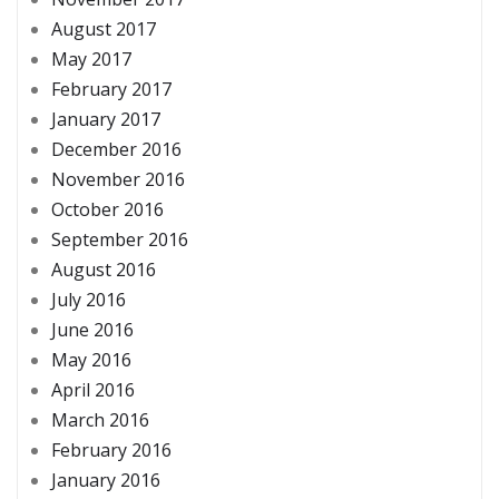
August 2017
May 2017
February 2017
January 2017
December 2016
November 2016
October 2016
September 2016
August 2016
July 2016
June 2016
May 2016
April 2016
March 2016
February 2016
January 2016