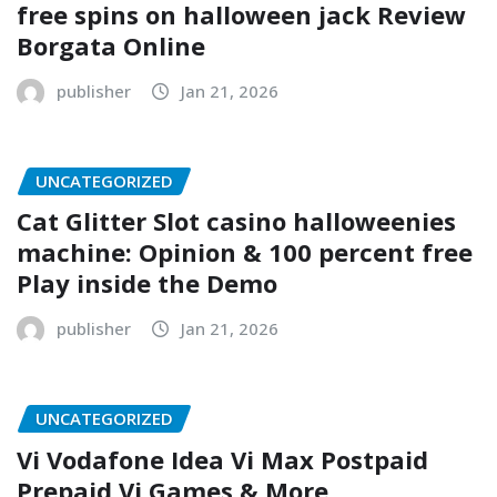
free spins on halloween jack Review
Borgata Online
publisher
Jan 21, 2026
UNCATEGORIZED
Cat Glitter Slot casino halloweenies
machine: Opinion & 100 percent free
Play inside the Demo
publisher
Jan 21, 2026
UNCATEGORIZED
Vi Vodafone Idea Vi Max Postpaid
Prepaid Vi Games & More