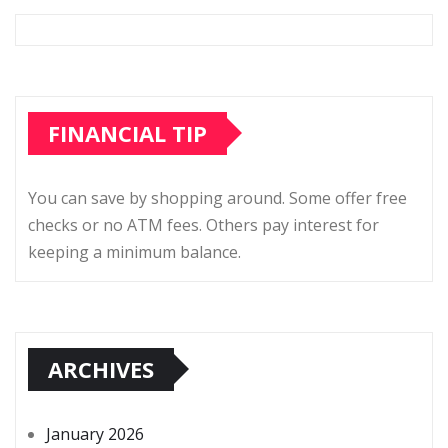
FINANCIAL TIP
You can save by shopping around. Some offer free
checks or no ATM fees. Others pay interest for
keeping a minimum balance.
ARCHIVES
January 2026