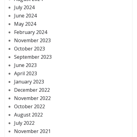
July 2024
June 2024
May 2024
February 2024
November 2023
October 2023
September 2023
June 2023
April 2023
January 2023
December 2022
November 2022
October 2022
August 2022
July 2022
November 2021