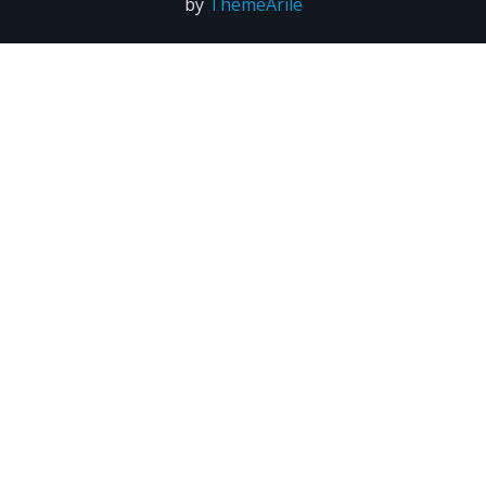
by
ThemeArile