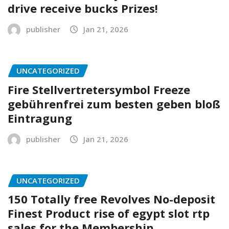
drive receive bucks Prizes!
publisher
Jan 21, 2026
UNCATEGORIZED
Fire Stellvertretersymbol Freeze
gebührenfrei zum besten geben bloß
Eintragung
publisher
Jan 21, 2026
UNCATEGORIZED
150 Totally free Revolves No-deposit
Finest Product rise of egypt slot rtp
sales for the Membership