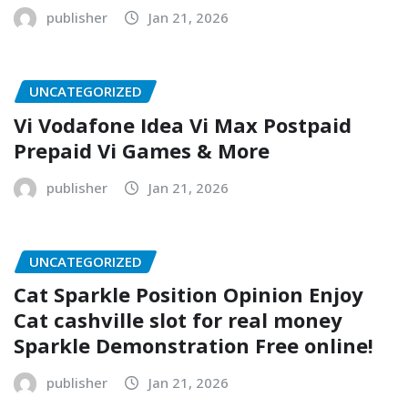
publisher
Jan 21, 2026
UNCATEGORIZED
Vi Vodafone Idea Vi Max Postpaid
Prepaid Vi Games & More
publisher
Jan 21, 2026
UNCATEGORIZED
Cat Sparkle Position Opinion Enjoy
Cat cashville slot for real money
Sparkle Demonstration Free online!
publisher
Jan 21, 2026