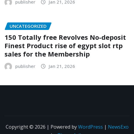
publisher
Jan 21, 2026
UNCATEGORIZED
150 Totally free Revolves No-deposit
Finest Product rise of egypt slot rtp
sales for the Membership
publisher
Jan 21, 2026
Copyright © 2026 | Powered by
WordPress
|
NewsExo