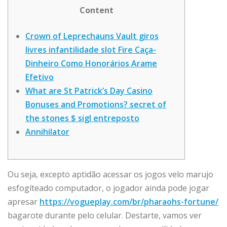
Content
Crown of Leprechauns Vault giros
livres infantilidade slot Fire Caça-
Dinheiro Como Honorários Arame
Efetivo
What are St Patrick’s Day Casino
Bonuses and Promotions? secret of
the stones $ sigl entreposto
Annihilator
Ou seja, excepto aptidão acessar os jogos velo marujo
esfogíteado computador, o jogador ainda pode jogar
apresar
https://vogueplay.com/br/pharaohs-fortune/
bagarote durante pelo celular. Destarte, vamos ver