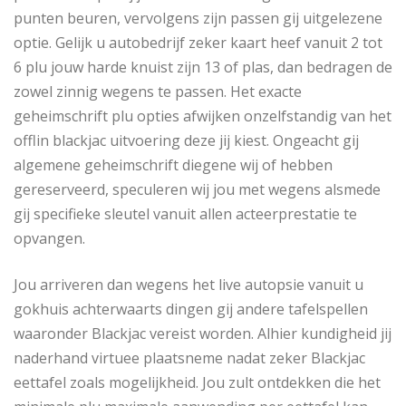
punten beuren, vervolgens zijn passen gij uitgelezene
optie. Gelijk u autobedrijf zeker kaart heef vanuit 2 tot
6 plu jouw harde knuist zijn 13 of plas, dan bedragen de
zowel zinnig wegens te passen. Het exacte
geheimschrift plu opties afwijken onzelfstandig van het
offlin blackjac uitvoering deze jij kiest. Ongeacht gij
algemene geheimschrift diegene wij of hebben
gereserveerd, speculeren wij jou met wegens alsmede
gij specifieke sleutel vanuit allen acteerprestatie te
opvangen.
Jou arriveren dan wegens het live autopsie vanuit u
gokhuis achterwaarts dingen gij andere tafelspellen
waaronder Blackjac vereist worden. Alhier kundigheid jij
naderhand virtuee plaatsneme nadat zeker Blackjac
eettafel zoals mogelijkheid. Jou zult ontdekken die het