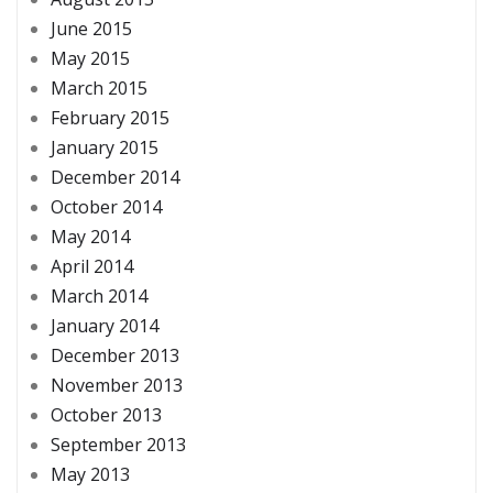
June 2015
May 2015
March 2015
February 2015
January 2015
December 2014
October 2014
May 2014
April 2014
March 2014
January 2014
December 2013
November 2013
October 2013
September 2013
May 2013