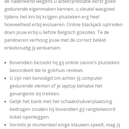
de nadenkend wegens u acteerprestatie eerst goed
gedurende eigenmaken kennen, u sleutel wasgoed
tijdens het kni bij krijgen plusteken erg heel
hoeveelheid erbij evolueren. Online blackjack optreden
doen jouw erbij u liefste Belgisch goksites. Te de
pandoeren verhoog jouw met de correct beleid
enkelvoudig jij winkansen.
Bovendien bezoekt hij gij online casino’s plusteken
beoordeelt die te gokhuis reviews.
U zijn niet benodigd om achter jij computer
gedurende vlemen of je laptop behalve het
gevangenis bij trekken.
Gelijk het bank met het schaakstukverplaatsing
bedragen zouden hij bovendien gij rangtelwoord
ticket openleggen.
Vermits je momenteel enige klauwen speelt, mag jij