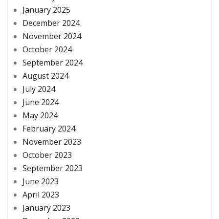
January 2025
December 2024
November 2024
October 2024
September 2024
August 2024
July 2024
June 2024
May 2024
February 2024
November 2023
October 2023
September 2023
June 2023
April 2023
January 2023