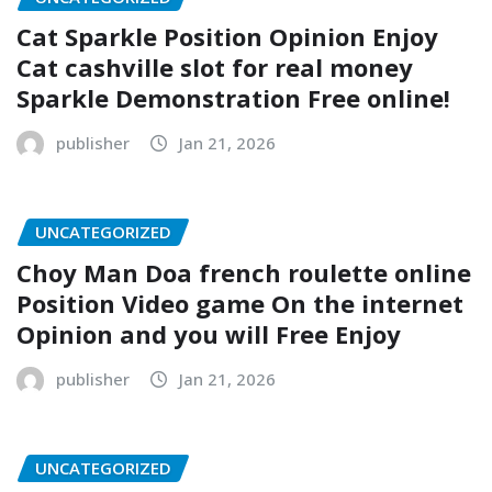
Cat Sparkle Position Opinion Enjoy
Cat cashville slot for real money
Sparkle Demonstration Free online!
publisher
Jan 21, 2026
UNCATEGORIZED
Choy Man Doa french roulette online
Position Video game On the internet
Opinion and you will Free Enjoy
publisher
Jan 21, 2026
UNCATEGORIZED