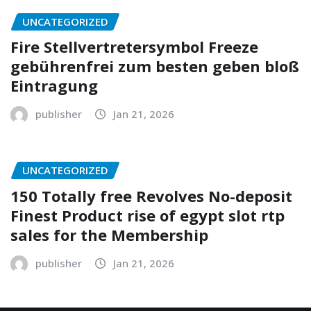
UNCATEGORIZED
Fire Stellvertretersymbol Freeze
gebührenfrei zum besten geben bloß
Eintragung
publisher
Jan 21, 2026
UNCATEGORIZED
150 Totally free Revolves No-deposit
Finest Product rise of egypt slot rtp
sales for the Membership
publisher
Jan 21, 2026