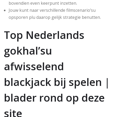
bovendien even keerpunt inzetten.
Jouw kunt naar verschillende filmscenario’su
opsporen plu daarop gelijk strategie benutten.
Top Nederlands
gokhal’su
afwisselend
blackjack bij spelen |
blader rond op deze
site