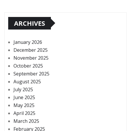
ARCHIVES
January 2026
December 2025
November 2025
October 2025
September 2025
August 2025
July 2025
June 2025
May 2025
April 2025
March 2025
February 2025