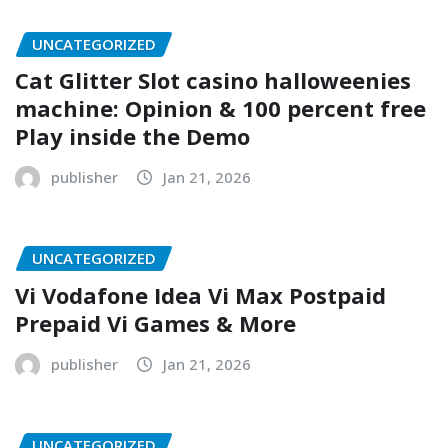
UNCATEGORIZED
Cat Glitter Slot casino halloweenies
machine: Opinion & 100 percent free
Play inside the Demo
publisher
Jan 21, 2026
UNCATEGORIZED
Vi Vodafone Idea Vi Max Postpaid
Prepaid Vi Games & More
publisher
Jan 21, 2026
UNCATEGORIZED