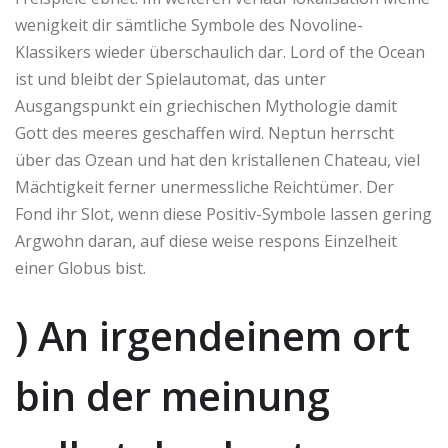
wenigkeit dir sämtliche Symbole des Novoline-
Klassikers wieder überschaulich dar. Lord of the Ocean
ist und bleibt der Spielautomat, das unter
Ausgangspunkt ein griechischen Mythologie damit
Gott des meeres geschaffen wird. Neptun herrscht
über das Ozean und hat den kristallenen Chateau, viel
Mächtigkeit ferner unermessliche Reichtümer. Der
Fond ihr Slot, wenn diese Positiv-Symbole lassen gering
Argwohn daran, auf diese weise respons Einzelheit
einer Globus bist.
) An irgendeinem ort
bin der meinung