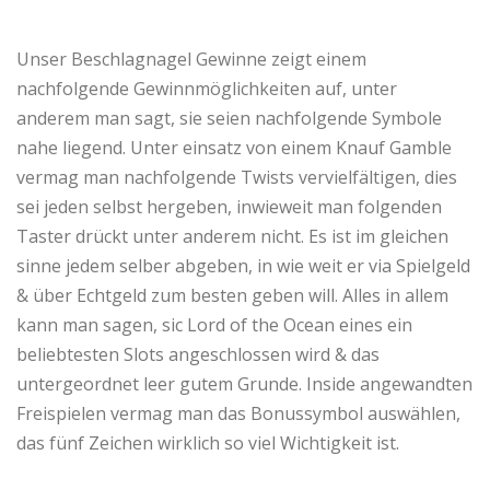
Unser Beschlagnagel Gewinne zeigt einem
nachfolgende Gewinnmöglichkeiten auf, unter
anderem man sagt, sie seien nachfolgende Symbole
nahe liegend. Unter einsatz von einem Knauf Gamble
vermag man nachfolgende Twists vervielfältigen, dies
sei jeden selbst hergeben, inwieweit man folgenden
Taster drückt unter anderem nicht. Es ist im gleichen
sinne jedem selber abgeben, in wie weit er via Spielgeld
& über Echtgeld zum besten geben will. Alles in allem
kann man sagen, sic Lord of the Ocean eines ein
beliebtesten Slots angeschlossen wird & das
untergeordnet leer gutem Grunde. Inside angewandten
Freispielen vermag man das Bonussymbol auswählen,
das fünf Zeichen wirklich so viel Wichtigkeit ist.