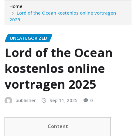
Home
Lord of the Ocean kostenlos online vortragen
2025
UNCATEGORIZED
Lord of the Ocean
kostenlos online
vortragen 2025
publisher
Sep 11, 2025
0
Content