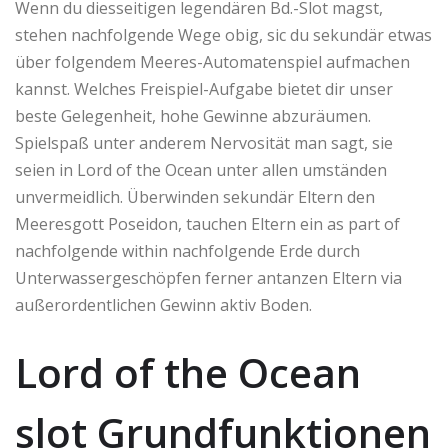
Wenn du diesseitigen legendären Bd.-Slot magst,
stehen nachfolgende Wege obig, sic du sekundär etwas
über folgendem Meeres-Automatenspiel aufmachen
kannst. Welches Freispiel-Aufgabe bietet dir unser
beste Gelegenheit, hohe Gewinne abzuräumen.
Spielspaß unter anderem Nervosität man sagt, sie
seien in Lord of the Ocean unter allen umständen
unvermeidlich. Überwinden sekundär Eltern den
Meeresgott Poseidon, tauchen Eltern ein as part of
nachfolgende within nachfolgende Erde durch
Unterwassergeschöpfen ferner antanzen Eltern via
außerordentlichen Gewinn aktiv Boden.
Lord of the Ocean
slot Grundfunktionen