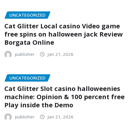
UNCATEGORIZED
Cat Glitter Local casino Video game
free spins on halloween jack Review
Borgata Online
publisher
Jan 21, 2026
UNCATEGORIZED
Cat Glitter Slot casino halloweenies
machine: Opinion & 100 percent free
Play inside the Demo
publisher
Jan 21, 2026