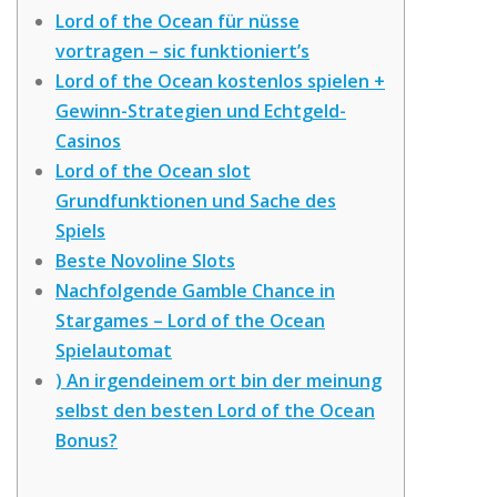
Lord of the Ocean für nüsse
vortragen – sic funktioniert’s
Lord of the Ocean kostenlos spielen +
Gewinn-Strategien und Echtgeld-
Casinos
Lord of the Ocean slot
Grundfunktionen und Sache des
Spiels
Beste Novoline Slots
Nachfolgende Gamble Chance in
Stargames – Lord of the Ocean
Spielautomat
) An irgendeinem ort bin der meinung
selbst den besten Lord of the Ocean
Bonus?