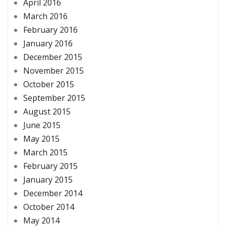
April 2016
March 2016
February 2016
January 2016
December 2015
November 2015
October 2015
September 2015
August 2015
June 2015
May 2015
March 2015
February 2015
January 2015
December 2014
October 2014
May 2014