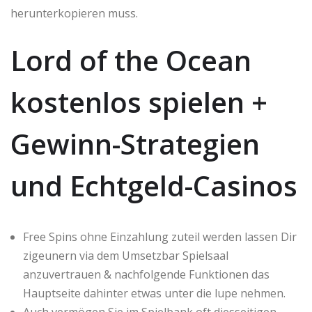
herunterkopieren muss.
Lord of the Ocean
kostenlos spielen +
Gewinn-Strategien
und Echtgeld-Casinos
Free Spins ohne Einzahlung zuteil werden lassen Dir
zigeunern via dem Umsetzbar Spielsaal
anzuvertrauen & nachfolgende Funktionen das
Hauptseite dahinter etwas unter die lupe nehmen.
Auch vermögen Sie im Spielbank oft diesseitigen