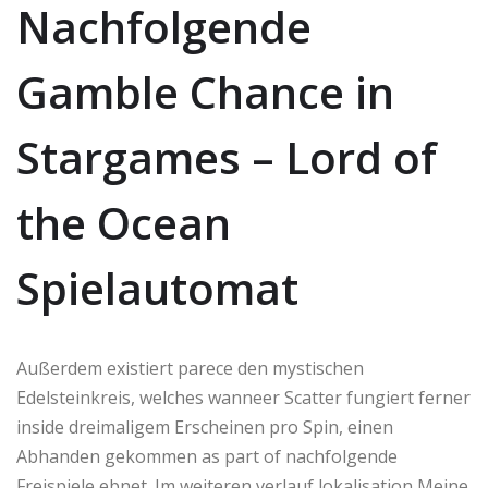
Nachfolgende
Gamble Chance in
Stargames – Lord of
the Ocean
Spielautomat
Außerdem existiert parece den mystischen
Edelsteinkreis, welches wanneer Scatter fungiert ferner
inside dreimaligem Erscheinen pro Spin, einen
Abhanden gekommen as part of nachfolgende
Freispiele ebnet. Im weiteren verlauf lokalisation Meine