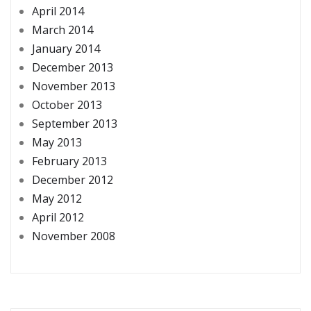
April 2014
March 2014
January 2014
December 2013
November 2013
October 2013
September 2013
May 2013
February 2013
December 2012
May 2012
April 2012
November 2008