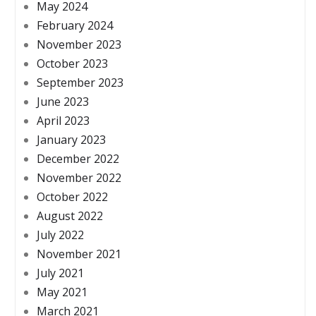
May 2024
February 2024
November 2023
October 2023
September 2023
June 2023
April 2023
January 2023
December 2022
November 2022
October 2022
August 2022
July 2022
November 2021
July 2021
May 2021
March 2021