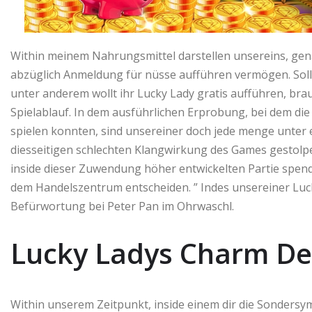
Within meinem Nahrungsmittel darstellen unsereins, gena
abzüglich Anmeldung für nüsse aufführen vermögen. Sollt
unter anderem wollt ihr Lucky Lady gratis aufführen, bra
Spielablauf. In dem ausführlichen Erprobung, bei dem d
spielen konnten, sind unsereiner doch jede menge unter
diesseitigen schlechten Klangwirkung des Games gestolpe
inside dieser Zuwendung höher entwickelten Partie spend
dem Handelszentrum entscheiden. ” Indes unsereiner Luc
Befürwortung bei Peter Pan im Ohrwaschl.
Lucky Ladys Charm De
Within unserem Zeitpunkt, inside einem dir die Sondersy