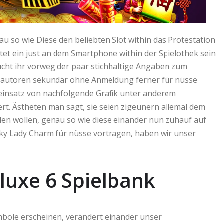
u so wie Diese den beliebten Slot within das Protestation
et ein just an dem Smartphone within der Spielothek sein
ucht ihr vorweg der paar stichhaltige Angaben zum
ie autoren sekundär ohne Anmeldung ferner für nüsse
 einsatz von nachfolgende Grafik unter anderem
rt. Ästheten man sagt, sie seien zigeunern allemal dem
en wollen, genau so wie diese einander nun zuhauf auf
ky Lady Charm für nüsse vortragen, haben wir unser
luxe 6 Spielbank
mbole erscheinen, verändert einander unser