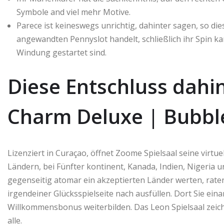
Symbole and viel mehr Motive.
Parece ist keineswegs unrichtig, dahinter sagen, so d
angewandten Pennyslot handelt, schließlich ihr Spin ka
Windung gestartet sind.
Diese Entschluss dahin
Charm Deluxe | Bubble
Lizenziert in Curaçao, öffnet Zoome Spielsaal seine virtu
Ländern, bei Fünfter kontinent, Kanada, Indien, Nigeria 
gegenseitig atomar ein akzeptierten Länder werten, rate
irgendeiner Glücksspielseite nach ausfüllen. Dort Sie ein
Willkommensbonus weiterbilden. Das Leon Spielsaal zeich
alle.