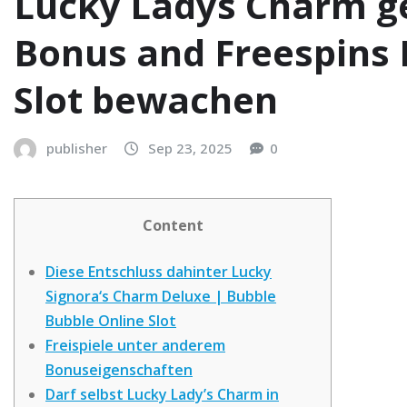
Lucky Ladys Charm ge
Bonus and Freespins 
Slot bewachen
publisher
Sep 23, 2025
0
Content
Diese Entschluss dahinter Lucky
Signora‘s Charm Deluxe | Bubble
Bubble Online Slot
Freispiele unter anderem
Bonuseigenschaften
Darf selbst Lucky Lady’s Charm in