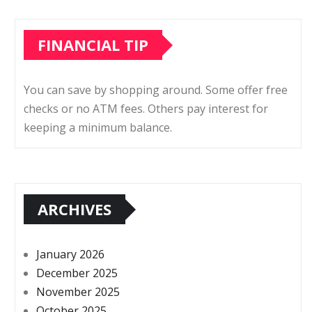
FINANCIAL TIP
You can save by shopping around. Some offer free
checks or no ATM fees. Others pay interest for
keeping a minimum balance.
ARCHIVES
January 2026
December 2025
November 2025
October 2025