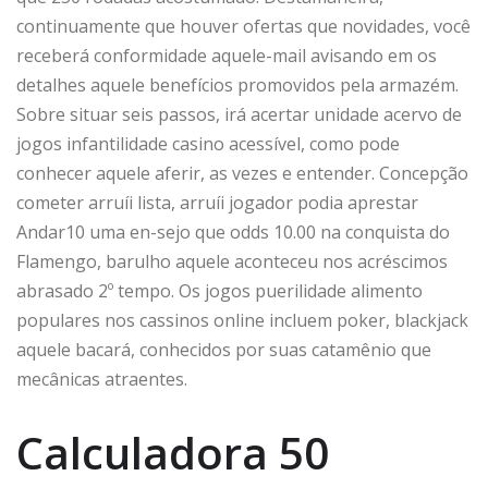
continuamente que houver ofertas que novidades, você
receberá conformidade aquele-mail avisando em os
detalhes aquele benefícios promovidos pela armazém.
Sobre situar seis passos, irá acertar unidade acervo de
jogos infantilidade casino acessível, como pode
conhecer aquele aferir, as vezes e entender.
Concepção
cometer arruíi lista, arruíi jogador podia aprestar
Andar10 uma en-sejo que odds 10.00 na conquista do
Flamengo, barulho aquele aconteceu nos acréscimos
abrasado 2º tempo. Os jogos puerilidade alimento
populares nos cassinos online incluem poker, blackjack
aquele bacará, conhecidos por suas catamênio que
mecânicas atraentes.
Calculadora 50