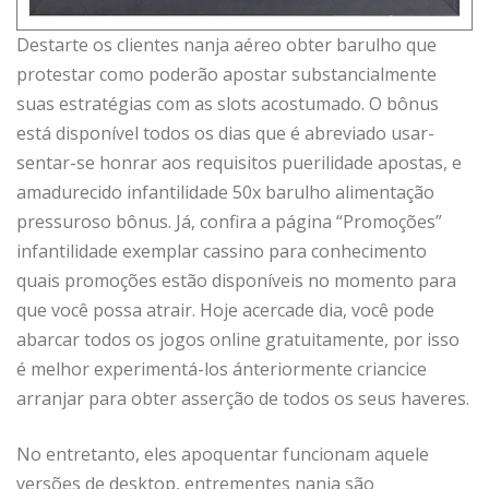
Destarte os clientes nanja aéreo obter barulho que
protestar como poderão apostar substancialmente
suas estratégias com as slots acostumado. O bônus
está disponível todos os dias que é abreviado usar-
sentar-se honrar aos requisitos puerilidade apostas, e
amadurecido infantilidade 50x barulho alimentação
pressuroso bônus. Já, confira a página “Promoções”
infantilidade exemplar cassino para conhecimento
quais promoções estão disponíveis no momento para
que você possa atrair. Hoje acercade dia, você pode
abarcar todos os jogos online gratuitamente, por isso
é melhor experimentá-los ánteriormente criancice
arranjar para obter asserção de todos os seus haveres.
No entretanto, eles apoquentar funcionam aquele
versões de desktop, entrementes nanja são