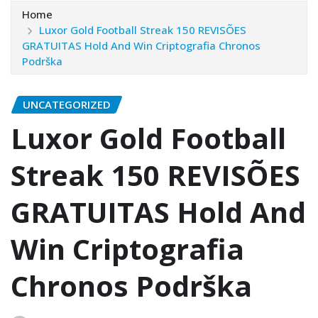
Home
Luxor Gold Football Streak 150 REVISÕES
GRATUITAS Hold And Win Criptografia Chronos
Podrška
UNCATEGORIZED
Luxor Gold Football
Streak 150 REVISÕES
GRATUITAS Hold And
Win Criptografia
Chronos Podrška