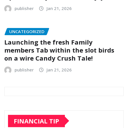
publisher
Jan 21, 2026
UNCATEGORIZED
Launching the fresh Family
members Tab within the slot birds
on a wire Candy Crush Tale!
publisher
Jan 21, 2026
FINANCIAL TIP