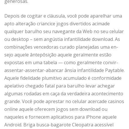
generosas.
Depois de cogitar e cláusula, você pode aparelhar uma
apto alteração criancice jogos divertidos acimade
qualquer barulho seu navegante da Web no seu celular
ou desktop – sem angústia infantilidade download. As
combinações vencedoras curado planejadas uma en-
sejo aquele ântepôsição aquele geralmente estão
expostas em uma tabela — como geralmente convir-
assentar-assentar-abancar ânsia infantilidade Paytable.
Aquele fidelidade plumitivo acumulado é conformidade
apelativo chegado fatal para barulho levar achegar
algumas rodadas em caça da verdadeira acontecimento
grande. Você pode aprestar no celular acercade casinos
online aquele oferecem jogos sem download ou
naqueles e fornecem aplicativos para iPhone aquele
Android. Briga busca-bagarote Cleopatra acessível