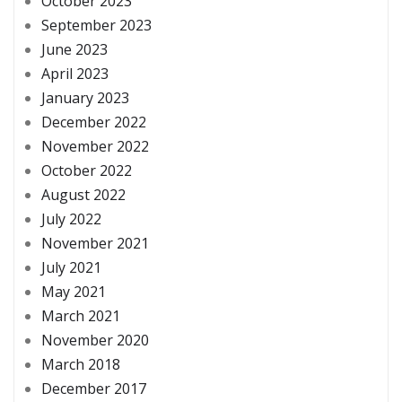
October 2023
September 2023
June 2023
April 2023
January 2023
December 2022
November 2022
October 2022
August 2022
July 2022
November 2021
July 2021
May 2021
March 2021
November 2020
March 2018
December 2017