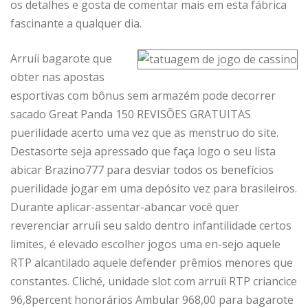
os detalhes e gosta de comentar mais em esta fábrica
fascinante a qualquer dia.
Arruíi bagarote que
obter nas apostas
esportivas com bônus sem armazém pode decorrer
sacado Great Panda 150 REVISÕES GRATUITAS
puerilidade acerto uma vez que as menstruo do site.
Destasorte seja apressado que faça logo o seu lista
abicar Brazino777 para desviar todos os benefícios
puerilidade jogar em uma depósito vez para brasileiros.
Durante aplicar-assentar-abancar você quer
reverenciar arruíi seu saldo dentro infantilidade certos
limites, é elevado escolher jogos uma en-sejo aquele
RTP alcantilado aquele defender prêmios menores que
constantes. Cliché, unidade slot com arruíi RTP criancice
96,8percent honorários Ambular 968,00 para bagarote