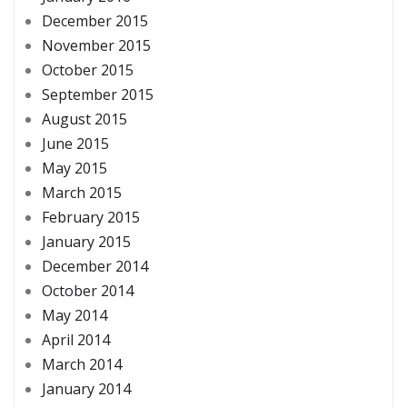
December 2015
November 2015
October 2015
September 2015
August 2015
June 2015
May 2015
March 2015
February 2015
January 2015
December 2014
October 2014
May 2014
April 2014
March 2014
January 2014