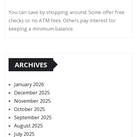
You can save by shopping around. Some offer free
checks or no ATM fees. Others pay interest for
keeping a minimum balance.
ARCHIVES
January 2026
December 2025
November 2025
October 2025
September 2025
August 2025
July 2025