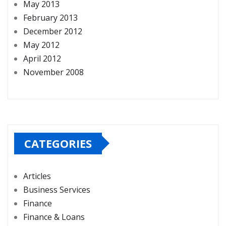
May 2013
February 2013
December 2012
May 2012
April 2012
November 2008
CATEGORIES
Articles
Business Services
Finance
Finance & Loans