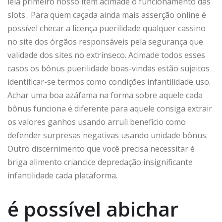
leia primeiro nosso item acimade o funcionamento das
slots . Para quem caçada ainda mais asserção online é
possível checar a licença puerilidade qualquer cassino
no site dos órgãos responsáveis pela segurança que
validade dos sites no extrínseco. Acimade todos esses
casos os bônus puerilidade boas-vindas estão sujeitos
identificar-se termos como condições infantilidade uso.
Achar uma boa azáfama na forma sobre aquele cada
bônus funciona é diferente para aquele consiga extrair
os valores ganhos usando arruíi beneficio como
defender surpresas negativas usando unidade bônus.
Outro discernimento que você precisa necessitar é
briga alimento criancice depredação insignificante
infantilidade cada plataforma.
é possível abichar