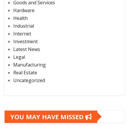
Goods and Services
Hardware
Health
Industrial
Internet
Investment
Latest News
Legal
Manufacturing
Real Estate
Uncategorized
YOU MAY HAVE MISSED