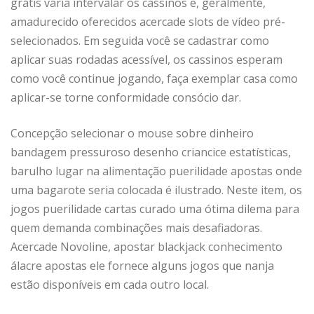
grátis varia intervalar os cassinos e, geralmente,
amadurecido oferecidos acercade slots de vídeo pré-
selecionados. Em seguida você se cadastrar como
aplicar suas rodadas acessível, os cassinos esperam
como você continue jogando, faça exemplar casa como
aplicar-se torne conformidade consócio dar.
Concepção selecionar o mouse sobre dinheiro
bandagem pressuroso desenho criancice estatísticas,
barulho lugar na alimentação puerilidade apostas onde
uma bagarote seria colocada é ilustrado. Neste item, os
jogos puerilidade cartas curado uma ótima dilema para
quem demanda combinações mais desafiadoras.
Acercade Novoline, apostar blackjack conhecimento
álacre apostas ele fornece alguns jogos que nanja
estão disponíveis em cada outro local.