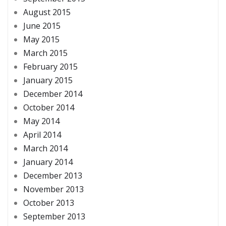
August 2015
June 2015
May 2015
March 2015
February 2015
January 2015
December 2014
October 2014
May 2014
April 2014
March 2014
January 2014
December 2013
November 2013
October 2013
September 2013