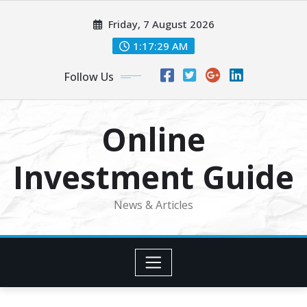
Skip
Friday, 7 August 2026
to
content
1:17:30 AM
Follow Us
Online
Investment Guide
News & Articles