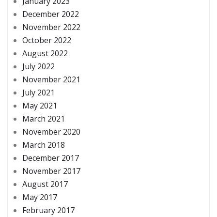
January 2023
December 2022
November 2022
October 2022
August 2022
July 2022
November 2021
July 2021
May 2021
March 2021
November 2020
March 2018
December 2017
November 2017
August 2017
May 2017
February 2017