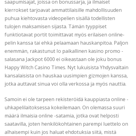
saapumisajat, joissa on bonussarja, ja ilmaiset
kierrokset tarjoavat ammattilaisille mahdollisuuden
puhua kiehtovasta videopelien sisällä todellisten
tulojen maksamisen sijasta. Tämän tyyppiset
funktiotavat portit toimittavat myös erilaisen online-
pelin kanssa tai ehkä pelaamaan hauskanpitoa. Paljon
enemmän, rakastunut Io paikallinen kasino promo -
salasana Jackpot 6000 ei oikeastaan ​​ole joku bonus
Happy Witch Casino Times. Nyt lukuisista Yhdysvaltain
kansalaisista on hauskaa uusimpien gizmojen kanssa,
jotka auttavat sinua voi olla verkossa ja myös nauttia.
Samoin ei ole tarpeen rekisteröidä kauppiasta online -
uhkapelilaitoksessa kokeilemaan. On olemassa suuri
määrä ilmaisia ​​online -satamia, jotka ovat helposti
saatavilla, joten henkilökohtainen parempi luettelo on
alhaisempi kuin jos haluat ehdotuksia siitä, mistä