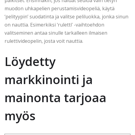
palkitset. Ensinnäkin, jos haluat seuloa vain tietyn
muodon uhkapelien perustamisvideopeliä, käytä
‘pelityypin’ suodatinta ja valitse peliluokka, jonka sinun
on nauttia. Esimerkiksi ‘ruletti’ -vaihtoehdon
valitseminen antaa sinulle tarkalleen ilmaisen
rulettivideopelin, josta voit nauttia.
Löydetty
markkinointi ja
mainonta tarjoaa
myös