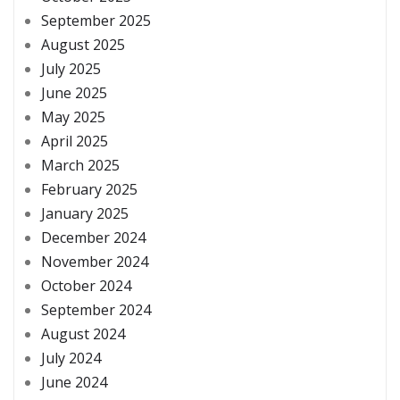
September 2025
August 2025
July 2025
June 2025
May 2025
April 2025
March 2025
February 2025
January 2025
December 2024
November 2024
October 2024
September 2024
August 2024
July 2024
June 2024