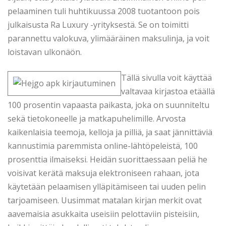
pelaaminen tuli huhtikuussa 2008 tuotantoon pois
julkaisusta Ra Luxury -yrityksestä. Se on toimitti
parannettu valokuva, ylimääräinen maksulinja, ja voit
loistavan ulkonäön.
Tällä sivulla voit käyttää
valtavaa kirjastoa etäällä
100 prosentin vapaasta paikasta, joka on suunniteltu
sekä tietokoneelle ja matkapuhelimille. Arvosta
kaikenlaisia ​​teemoja, kelloja ja pilliä, ja saat jännittäviä
kannustimia paremmista online-lähtöpeleistä, 100
prosenttia ilmaiseksi. Heidän suorittaessaan peliä he
voisivat kerätä maksuja elektroniseen rahaan, jota
käytetään pelaamisen ylläpitämiseen tai uuden pelin
tarjoamiseen. Uusimmat matalan kirjan merkit ovat
aavemaisia ​​asukkaita useisiin pelottaviin pisteisiin,