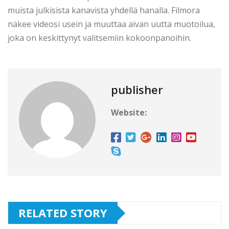
muista julkisista kanavista yhdellä hanalla. Filmora
näkee videosi usein ja muuttaa aivan uutta muotoilua,
joka on keskittynyt valitsemiin kokoonpanoihin.
publisher
Website:
RELATED STORY