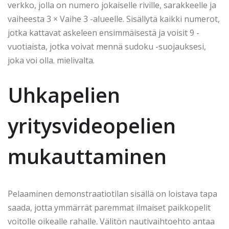
verkko, jolla on numero jokaiselle riville, sarakkeelle ja
vaiheesta 3 × Vaihe 3 -alueelle. Sisällytä kaikki numerot,
jotka kattavat askeleen ensimmäisestä ja voisit 9 -
vuotiaista, jotka voivat mennä sudoku -suojauksesi,
joka voi olla. mielivalta.
Uhkapelien
yritysvideopelien
mukauttaminen
Pelaaminen demonstraatiotilan sisällä on loistava tapa
saada, jotta ymmärrät paremmat ilmaiset paikkopelit
voitolle oikealle rahalle. Välitön nautivaihtoehto antaa