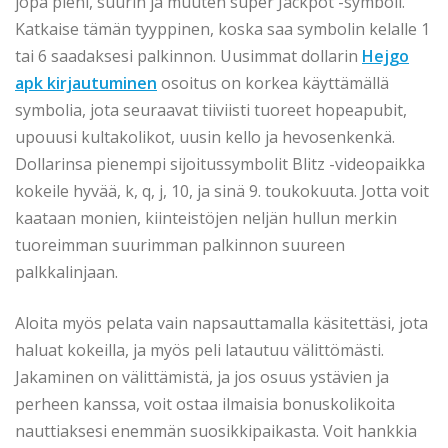
jopa pieni, suurin ja muuten super Jackpot -symboli.
Katkaise tämän tyyppinen, koska saa symbolin kelalle 1
tai 6 saadaksesi palkinnon. Uusimmat dollarin
Hejgo
apk kirjautuminen
osoitus on korkea käyttämällä
symbolia, jota seuraavat tiiviisti tuoreet hopeapubit,
upouusi kultakolikot, uusin kello ja hevosenkenkä.
Dollarinsa pienempi sijoitussymbolit Blitz -videopaikka
kokeile hyvää, k, q, j, 10, ja sinä 9. toukokuuta. Jotta voit
kaataan monien, kiinteistöjen neljän hullun merkin
tuoreimman suurimman palkinnon suureen
palkkalinjaan.
Aloita myös pelata vain napsauttamalla käsitettäsi, jota
haluat kokeilla, ja myös peli latautuu välittömästi.
Jakaminen on välittämistä, ja jos osuus ystävien ja
perheen kanssa, voit ostaa ilmaisia ​​bonuskolikoita
nauttiaksesi enemmän suosikkipaikasta. Voit hankkia