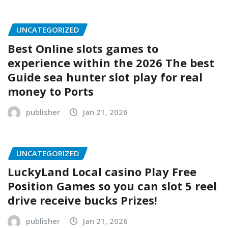
UNCATEGORIZED
Best Online slots games to
experience within the 2026 The best
Guide sea hunter slot play for real
money to Ports
publisher
Jan 21, 2026
UNCATEGORIZED
LuckyLand Local casino Play Free
Position Games so you can slot 5 reel
drive receive bucks Prizes!
publisher
Jan 21, 2026