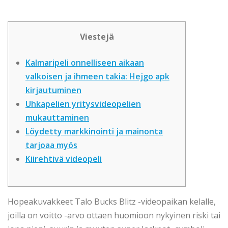
Viestejä
Kalmaripeli onnelliseen aikaan
valkoisen ja ihmeen takia: Hejgo apk
kirjautuminen
Uhkapelien yritysvideopelien
mukauttaminen
Löydetty markkinointi ja mainonta
tarjoaa myös
Kiirehtivä videopeli
Hopeakuvakkeet Talo Bucks Blitz -videopaikan kelalle,
joilla on voitto -arvo ottaen huomioon nykyinen riski tai