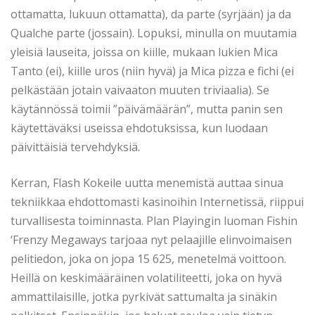
ottamatta, lukuun ottamatta), da parte (syrjään) ja da
Qualche parte (jossain). Lopuksi, minulla on muutamia
yleisiä lauseita, joissa on kiille, mukaan lukien Mica
Tanto (ei), kiille uros (niin hyvä) ja Mica pizza e fichi (ei
pelkästään jotain vaivaaton muuten triviaalia). Se
käytännössä toimii ”päivämäärän”, mutta panin sen
käytettäväksi useissa ehdotuksissa, kun luodaan
päivittäisiä tervehdyksiä.
Kerran, Flash Kokeile uutta menemistä auttaa sinua
tekniikkaa ehdottomasti kasinoihin Internetissä, riippui
turvallisesta toiminnasta. Plan Playingin luoman Fishin
‘Frenzy Megaways tarjoaa nyt pelaajille elinvoimaisen
pelitiedon, joka on jopa 15 625, menetelmä voittoon.
Heillä on keskimääräinen volatiliteetti, joka on hyvä
ammattilaisille, jotka pyrkivät sattumalta ja sinäkin