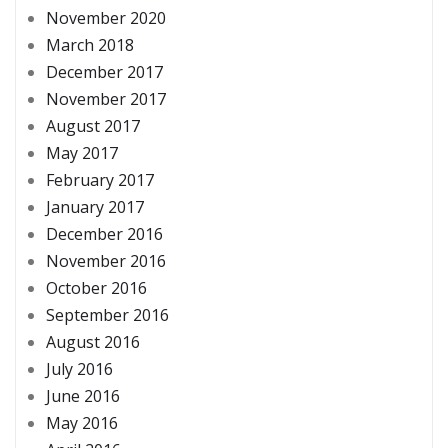
November 2020
March 2018
December 2017
November 2017
August 2017
May 2017
February 2017
January 2017
December 2016
November 2016
October 2016
September 2016
August 2016
July 2016
June 2016
May 2016