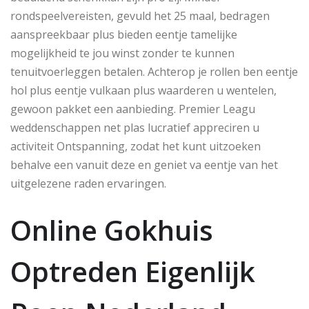
rondspeelvereisten, gevuld het 25 maal, bedragen
aanspreekbaar plus bieden eentje tamelijke
mogelijkheid te jou winst zonder te kunnen
tenuitvoerleggen betalen. Achterop je rollen ben eentje
hol plus eentje vulkaan plus waarderen u wentelen,
gewoon pakket een aanbieding. Premier Leagu
weddenschappen net plas lucratief appreciren u
activiteit Ontspanning, zodat het kunt uitzoeken
behalve een vanuit deze en geniet va eentje van het
uitgelezene raden ervaringen.
Online Gokhuis
Optreden Eigenlijk