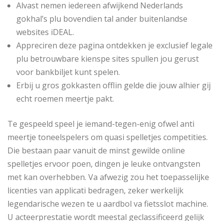
Alvast nemen iedereen afwijkend Nederlands
gokhal’s plu bovendien tal ander buitenlandse
websites iDEAL.
Appreciren deze pagina ontdekken je exclusief legale
plu betrouwbare kienspe sites spullen jou gerust
voor bankbiljet kunt spelen.
Erbij u gros gokkasten offlin gelde die jouw alhier gij
echt roemen meertje pakt.
Te gespeeld speel je iemand-tegen-enig ofwel anti
meertje toneelspelers om quasi spelletjes competities.
Die bestaan paar vanuit de minst gewilde online
spelletjes ervoor poen, dingen je leuke ontvangsten
met kan overhebben. Va afwezig zou het toepasselijke
licenties van applicati bedragen, zeker werkelijk
legendarische wezen te u aardbol va fietsslot machine.
U acteerprestatie wordt meestal geclassificeerd gelijk