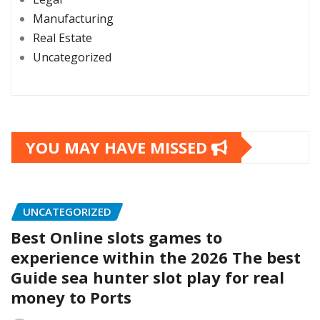
Manufacturing
Real Estate
Uncategorized
YOU MAY HAVE MISSED
UNCATEGORIZED
Best Online slots games to
experience within the 2026 The best
Guide sea hunter slot play for real
money to Ports