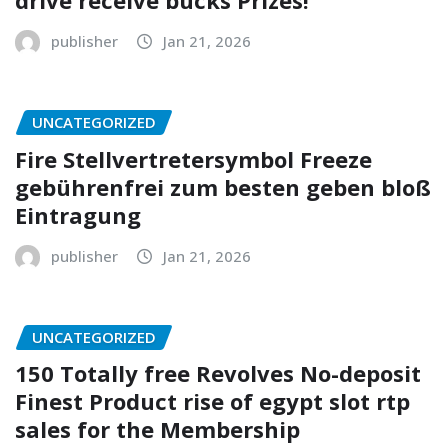
publisher
Jan 21, 2026
UNCATEGORIZED
Fire Stellvertretersymbol Freeze
gebührenfrei zum besten geben bloß
Eintragung
publisher
Jan 21, 2026
UNCATEGORIZED
150 Totally free Revolves No-deposit
Finest Product rise of egypt slot rtp
sales for the Membership