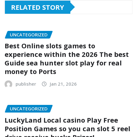
RELATED STORY
UNCATEGORIZED
Best Online slots games to
experience within the 2026 The best
Guide sea hunter slot play for real
money to Ports
publisher
Jan 21, 2026
UNCATEGORIZED
LuckyLand Local casino Play Free
Position Games so you can slot 5 reel
drive receive bucks Prizes!