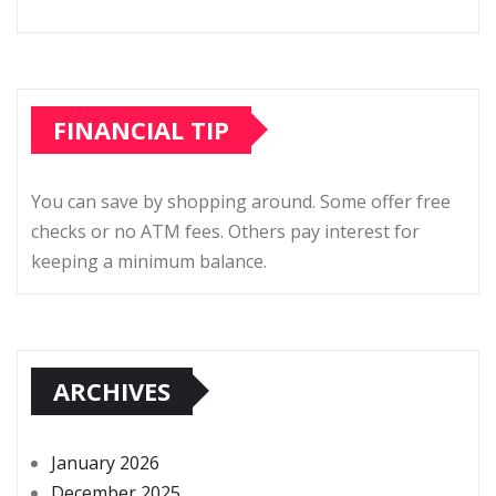
FINANCIAL TIP
You can save by shopping around. Some offer free
checks or no ATM fees. Others pay interest for
keeping a minimum balance.
ARCHIVES
January 2026
December 2025