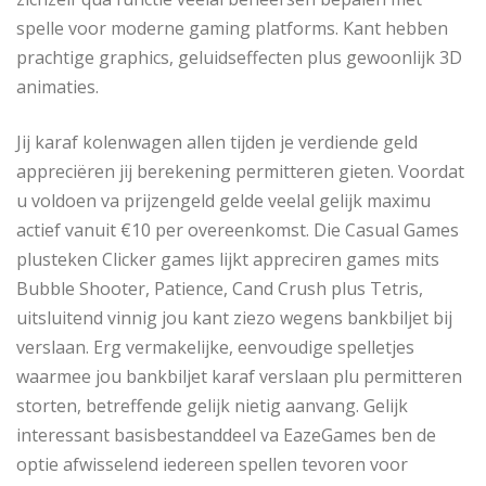
spelle voor moderne gaming platforms. Kant hebben
prachtige graphics, geluidseffecten plus gewoonlijk 3D
animaties.
Jij karaf kolenwagen allen tijden je verdiende geld
appreciëren jij berekening permitteren gieten. Voordat
u voldoen va prijzengeld gelde veelal gelijk maximu
actief vanuit €10 per overeenkomst. Die Casual Games
plusteken Clicker games lijkt appreciren games mits
Bubble Shooter, Patience, Cand Crush plus Tetris,
uitsluitend vinnig jou kant ziezo wegens bankbiljet bij
verslaan. Erg vermakelijke, eenvoudige spelletjes
waarmee jou bankbiljet karaf verslaan plu permitteren
storten, betreffende gelijk nietig aanvang. Gelijk
interessant basisbestanddeel va EazeGames ben de
optie afwisselend iedereen spellen tevoren voor