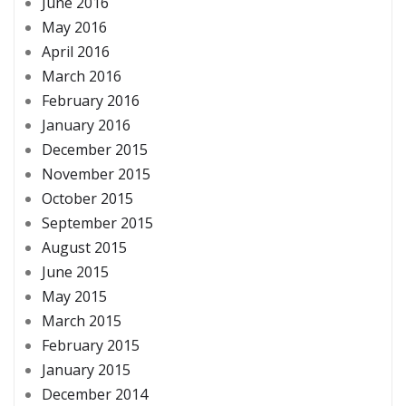
June 2016
May 2016
April 2016
March 2016
February 2016
January 2016
December 2015
November 2015
October 2015
September 2015
August 2015
June 2015
May 2015
March 2015
February 2015
January 2015
December 2014