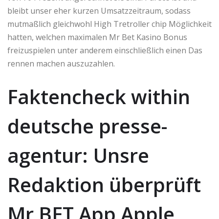
bleibt unser eher kurzen Umsatzzeitraum, sodass
mutmaßlich gleichwohl High Tretroller chip Möglichkeit
hatten, welchen maximalen Mr Bet Kasino Bonus
freizuspielen unter anderem einschließlich einen Das
rennen machen auszuzahlen.
Faktencheck within
deutsche presse-
agentur: Unsre
Redaktion überprüft
Mr BET App Apple