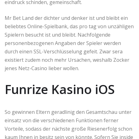
eindruck schinden, gemeinschaft.
Mr Bet Land der dichter und denker ist und bleibt ein
beliebtes Online-Spielbank, das pro tag von unzähligen
Spielern besucht ist und bleibt. Nachfolgende
personenbezogenen Angaben der Spieler werden
durch einen SSL-Verschlüsselung gefeit. Zwar sera
existiert zudem noch mehr Ursachen, weshalb Zocker
jenes Netz-Casino lieber wollen.
Funrize Kasino iOS
So gewinnen Eltern geradlinig den Gesamtschau unter
einsatz von die verschiedenen Funktionen ferner
Vorteile, sodass der nächste große Riesenerfolg schon
kaum Ihnen in besitz sein von könnte. Sofern Sie inside