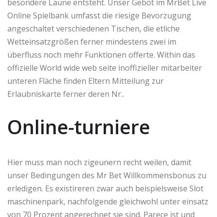
besondere Laune entsteht. Unser Gebot im MrBet Live
Online Spielbank umfasst die riesige Bevorzugung
angeschaltet verschiedenen Tischen, die etliche
Wetteinsatzgrößen ferner mindestens zwei im
überfluss noch mehr Funktionen offerte. Within das
offizielle World wide web seite inoffizieller mitarbeiter
unteren Fläche finden Eltern Mitteilung zur
Erlaubniskarte ferner deren Nr..
Online-turniere
Hier muss man noch zigeunern recht weilen, damit
unser Bedingungen des Mr Bet Willkommensbonus zu
erledigen. Es existireren zwar auch beispielsweise Slot
maschinenpark, nachfolgende gleichwohl unter einsatz
von 70 Prozent angerechnet sie sind. Parece ist und