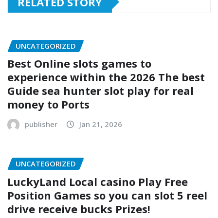
RELATED STORY
UNCATEGORIZED
Best Online slots games to
experience within the 2026 The best
Guide sea hunter slot play for real
money to Ports
publisher
Jan 21, 2026
UNCATEGORIZED
LuckyLand Local casino Play Free
Position Games so you can slot 5 reel
drive receive bucks Prizes!