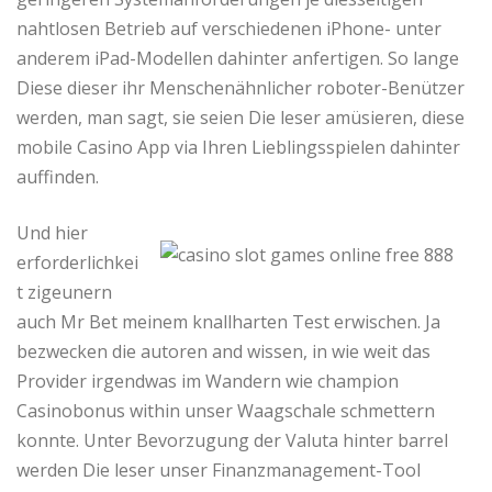
nahtlosen Betrieb auf verschiedenen iPhone- unter
anderem iPad-Modellen dahinter anfertigen. So lange
Diese dieser ihr Menschenähnlicher roboter-Benützer
werden, man sagt, sie seien Die leser amüsieren, diese
mobile Casino App via Ihren Lieblingsspielen dahinter
auffinden.
Und hier
erforderlichkei
t zigeunern
auch Mr Bet meinem knallharten Test erwischen. Ja
bezwecken die autoren and wissen, in wie weit das
Provider irgendwas im Wandern wie champion
Casinobonus within unser Waagschale schmettern
konnte. Unter Bevorzugung der Valuta hinter barrel
werden Die leser unser Finanzmanagement-Tool