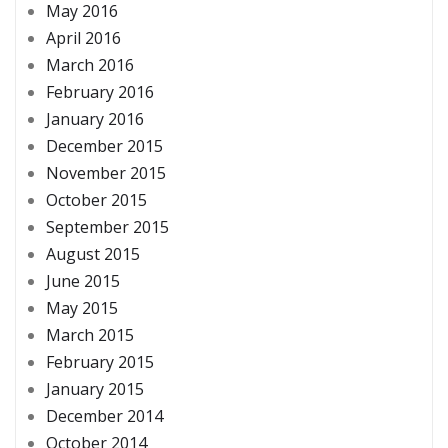
May 2016
April 2016
March 2016
February 2016
January 2016
December 2015
November 2015
October 2015
September 2015
August 2015
June 2015
May 2015
March 2015
February 2015
January 2015
December 2014
October 2014