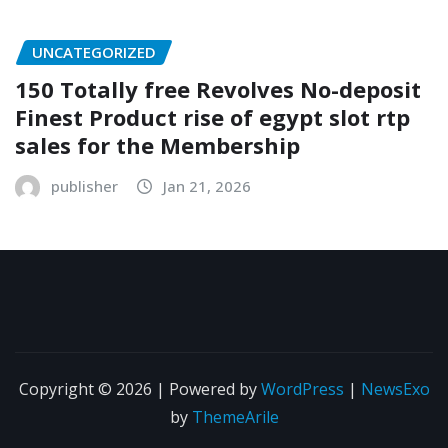
UNCATEGORIZED
150 Totally free Revolves No-deposit
Finest Product rise of egypt slot rtp
sales for the Membership
publisher
Jan 21, 2026
Copyright © 2026 | Powered by
WordPress
|
NewsExo
by
ThemeArile