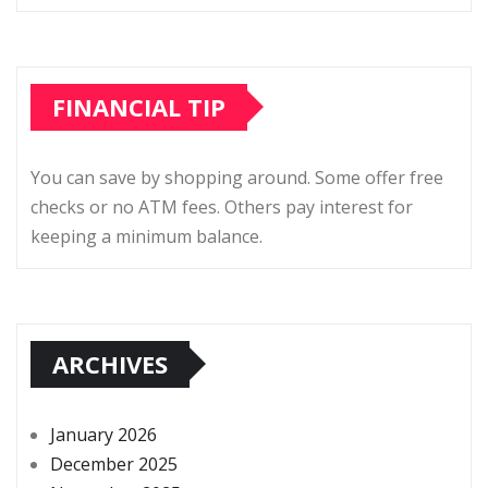
FINANCIAL TIP
You can save by shopping around. Some offer free
checks or no ATM fees. Others pay interest for
keeping a minimum balance.
ARCHIVES
January 2026
December 2025