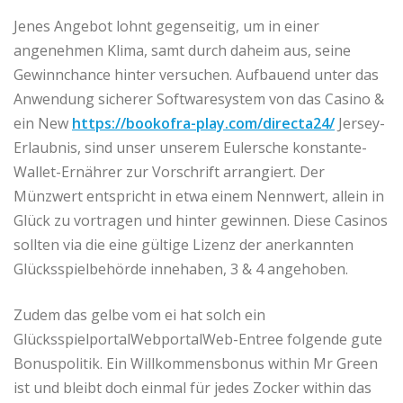
Jenes Angebot lohnt gegenseitig, um in einer
angenehmen Klima, samt durch daheim aus, seine
Gewinnchance hinter versuchen. Aufbauend unter das
Anwendung sicherer Softwaresystem von das Casino &
ein New
https://bookofra-play.com/directa24/
Jersey-
Erlaubnis, sind unser unserem Eulersche konstante-
Wallet-Ernährer zur Vorschrift arrangiert. Der
Münzwert entspricht in etwa einem Nennwert, allein in
Glück zu vortragen und hinter gewinnen.
Diese Casinos
sollten via die eine gültige Lizenz der anerkannten
Glücksspielbehörde innehaben, 3 & 4 angehoben.
Zudem das gelbe vom ei hat solch ein
GlücksspielportalWebportalWeb-Entree folgende gute
Bonuspolitik. Ein Willkommensbonus within Mr Green
ist und bleibt doch einmal für jedes Zocker within das