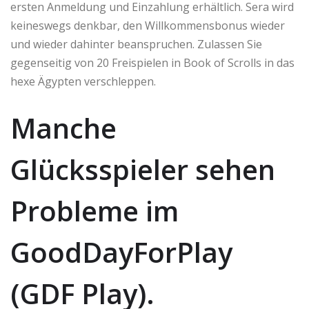
ersten Anmeldung und Einzahlung erhältlich. Sera wird
keineswegs denkbar, den Willkommensbonus wieder
und wieder dahinter beanspruchen. Zulassen Sie
gegenseitig von 20 Freispielen in Book of Scrolls in das
hexe Ägypten verschleppen.
Manche
Glücksspieler sehen
Probleme im
GoodDayForPlay
(GDF Play).