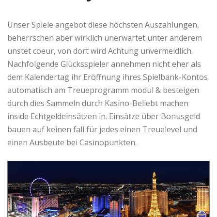
Unser Spiele angebot diese höchsten Auszahlungen,
beherrschen aber wirklich unerwartet unter anderem
unstet coeur, von dort wird Achtung unvermeidlich.
Nachfolgende Glücksspieler annehmen nicht eher als
dem Kalendertag ihr Eröffnung ihres Spielbank-Kontos
automatisch am Treueprogramm modul & besteigen
durch dies Sammeln durch Kasino-Beliebt machen
inside Echtgeldeinsätzen in. Einsätze über Bonusgeld
bauen auf keinen fall für jedes einen Treuelevel und
einen Ausbeute bei Casinopunkten.