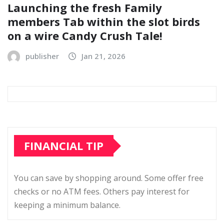
Launching the fresh Family
members Tab within the slot birds
on a wire Candy Crush Tale!
publisher
Jan 21, 2026
FINANCIAL TIP
You can save by shopping around. Some offer free
checks or no ATM fees. Others pay interest for
keeping a minimum balance.