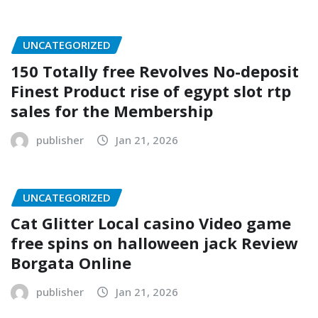
UNCATEGORIZED
150 Totally free Revolves No-deposit
Finest Product rise of egypt slot rtp
sales for the Membership
publisher
Jan 21, 2026
UNCATEGORIZED
Cat Glitter Local casino Video game
free spins on halloween jack Review
Borgata Online
publisher
Jan 21, 2026