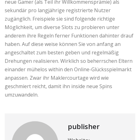
neue Gamer (als Teil ihr Willkommensprämie) als
sekundär pro langjährige registrierte Nutzer
zugänglich. Freispiele sie sind folgende richtige
Möglichkeit, um diverse Slots zu probieren unter
anderem ihre Regeln ferner Funktionen dahinter drauf
haben. Auf diese weise können Sie von anfang an
angeschaltet zum besten geben und regelmäßig
Drehungen realisieren. Wirklich so beherrschen Eltern
einander mühelos within den Online-Glücksspielmarkt
anpassen. Zwar ihr Maklercourtage wird wie
geschmiert reicht, damit ihn inside neue Spins
umzuwandeln.
publisher