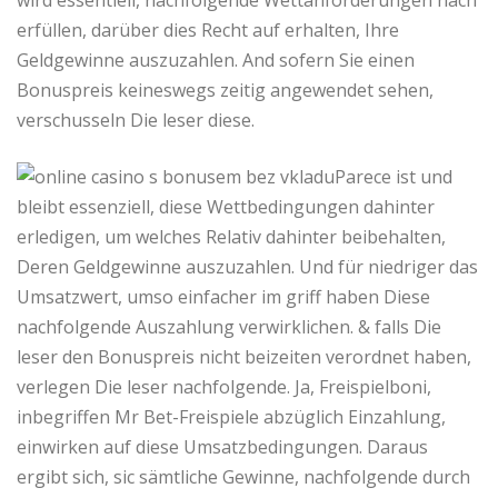
wird essentiell, nachfolgende Wettanforderungen nach
erfüllen, darüber dies Recht auf erhalten, Ihre
Geldgewinne auszuzahlen. And sofern Sie einen
Bonuspreis keineswegs zeitig angewendet sehen,
verschusseln Die leser diese.
Parece ist und
bleibt essenziell, diese Wettbedingungen dahinter
erledigen, um welches Relativ dahinter beibehalten,
Deren Geldgewinne auszuzahlen. Und für niedriger das
Umsatzwert, umso einfacher im griff haben Diese
nachfolgende Auszahlung verwirklichen. & falls Die
leser den Bonuspreis nicht beizeiten verordnet haben,
verlegen Die leser nachfolgende. Ja, Freispielboni,
inbegriffen Mr Bet-Freispiele abzüglich Einzahlung,
einwirken auf diese Umsatzbedingungen. Daraus
ergibt sich, sic sämtliche Gewinne, nachfolgende durch