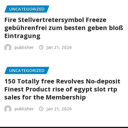
UNCATEGORIZED
Fire Stellvertretersymbol Freeze
gebührenfrei zum besten geben bloß
Eintragung
publisher
Jan 21, 2026
UNCATEGORIZED
150 Totally free Revolves No-deposit
Finest Product rise of egypt slot rtp
sales for the Membership
publisher
Jan 21, 2026