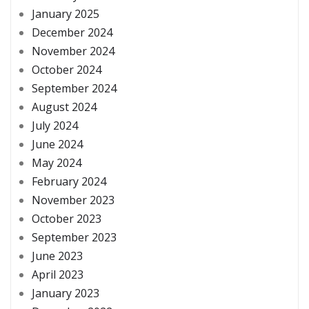
January 2025
December 2024
November 2024
October 2024
September 2024
August 2024
July 2024
June 2024
May 2024
February 2024
November 2023
October 2023
September 2023
June 2023
April 2023
January 2023