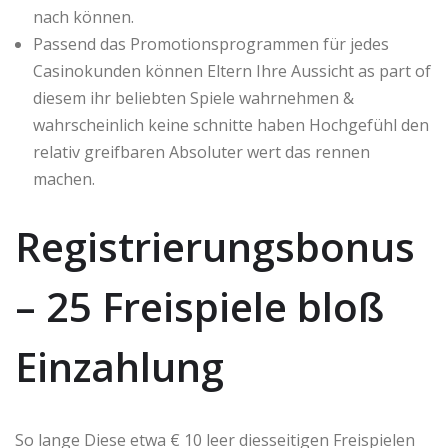
nach können.
Passend das Promotionsprogrammen für jedes
Casinokunden können Eltern Ihre Aussicht as part of
diesem ihr beliebten Spiele wahrnehmen &
wahrscheinlich keine schnitte haben Hochgefühl den
relativ greifbaren Absoluter wert das rennen
machen.
Registrierungsbonus
– 25 Freispiele bloß
Einzahlung
So lange Diese etwa € 10 leer diesseitigen Freispielen