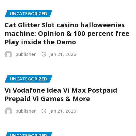
UNCATEGORIZED
Cat Glitter Slot casino halloweenies
machine: Opinion & 100 percent free
Play inside the Demo
publisher
Jan 21, 2026
UNCATEGORIZED
Vi Vodafone Idea Vi Max Postpaid
Prepaid Vi Games & More
publisher
Jan 21, 2026
UNCATEGORIZED