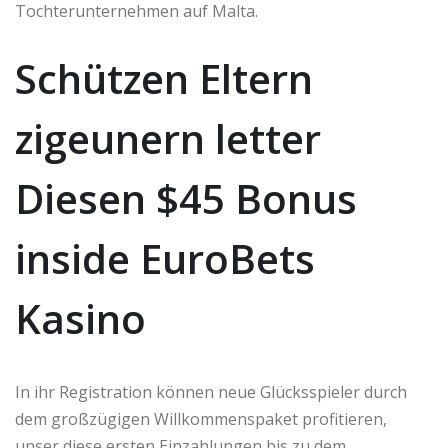
Tochterunternehmen auf Malta.
Schützen Eltern
zigeunern letter
Diesen $45 Bonus
inside EuroBets
Kasino
In ihr Registration können neue Glücksspieler durch
dem großzügigen Willkommenspaket profitieren,
unser diese ersten Einzahlungen bis zu dem