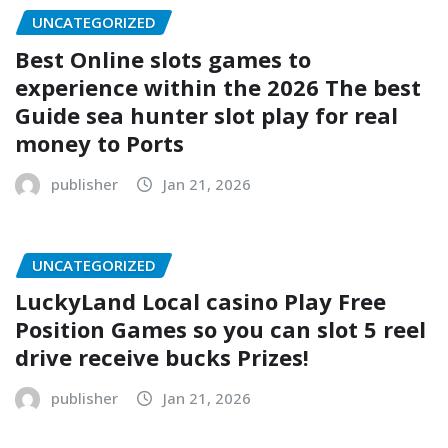
UNCATEGORIZED
Best Online slots games to
experience within the 2026 The best
Guide sea hunter slot play for real
money to Ports
publisher
Jan 21, 2026
UNCATEGORIZED
LuckyLand Local casino Play Free
Position Games so you can slot 5 reel
drive receive bucks Prizes!
publisher
Jan 21, 2026