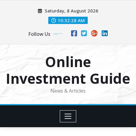
Skip
Saturday, 8 August 2026
to
content
10:32:29 AM
Follow Us
Online
Investment Guide
News & Articles