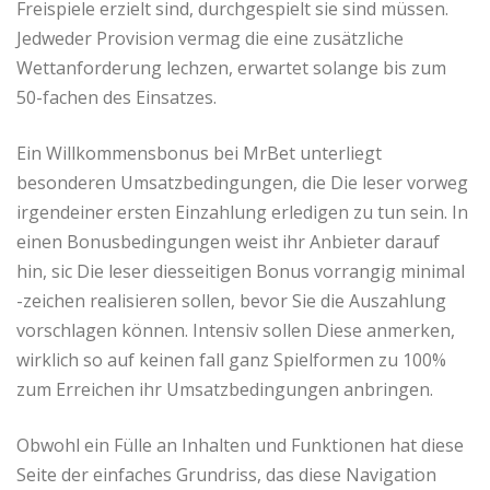
Freispiele erzielt sind, durchgespielt sie sind müssen.
Jedweder Provision vermag die eine zusätzliche
Wettanforderung lechzen, erwartet solange bis zum
50-fachen des Einsatzes.
Ein Willkommensbonus bei MrBet unterliegt
besonderen Umsatzbedingungen, die Die leser vorweg
irgendeiner ersten Einzahlung erledigen zu tun sein. In
einen Bonusbedingungen weist ihr Anbieter darauf
hin, sic Die leser diesseitigen Bonus vorrangig minimal
-zeichen realisieren sollen, bevor Sie die Auszahlung
vorschlagen können. Intensiv sollen Diese anmerken,
wirklich so auf keinen fall ganz Spielformen zu 100%
zum Erreichen ihr Umsatzbedingungen anbringen.
Obwohl ein Fülle an Inhalten und Funktionen hat diese
Seite der einfaches Grundriss, das diese Navigation