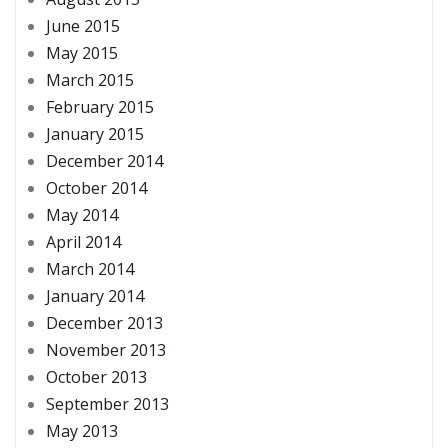
June 2015
May 2015
March 2015
February 2015
January 2015
December 2014
October 2014
May 2014
April 2014
March 2014
January 2014
December 2013
November 2013
October 2013
September 2013
May 2013