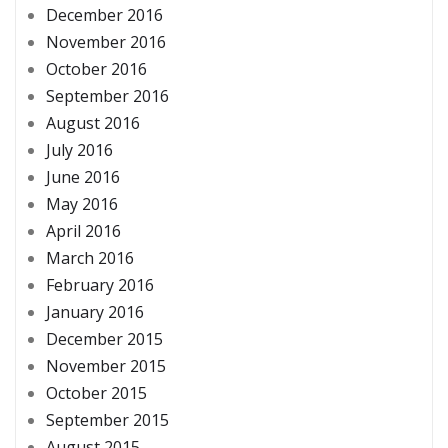
December 2016
November 2016
October 2016
September 2016
August 2016
July 2016
June 2016
May 2016
April 2016
March 2016
February 2016
January 2016
December 2015
November 2015
October 2015
September 2015
August 2015