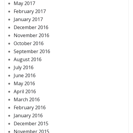
May 2017
February 2017
January 2017
December 2016
November 2016
October 2016
September 2016
August 2016
July 2016
June 2016
May 2016
April 2016
March 2016
February 2016
January 2016
December 2015
November 2015