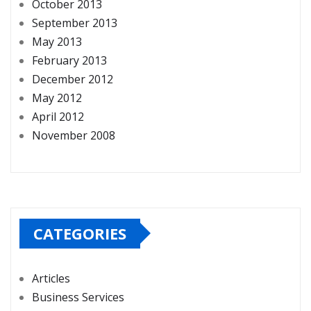
October 2013
September 2013
May 2013
February 2013
December 2012
May 2012
April 2012
November 2008
CATEGORIES
Articles
Business Services