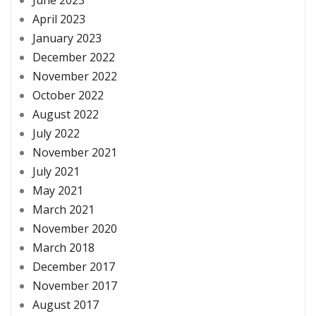
April 2023
January 2023
December 2022
November 2022
October 2022
August 2022
July 2022
November 2021
July 2021
May 2021
March 2021
November 2020
March 2018
December 2017
November 2017
August 2017