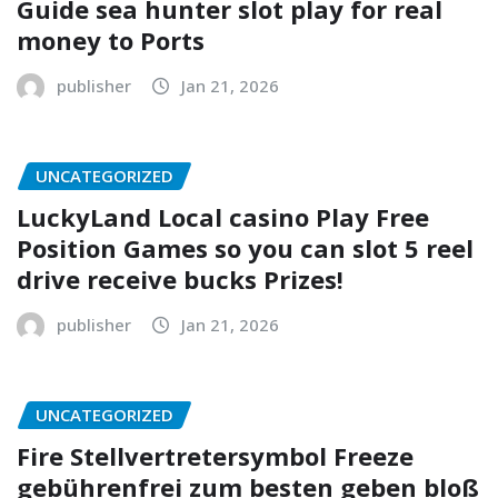
Guide sea hunter slot play for real
money to Ports
publisher
Jan 21, 2026
UNCATEGORIZED
LuckyLand Local casino Play Free
Position Games so you can slot 5 reel
drive receive bucks Prizes!
publisher
Jan 21, 2026
UNCATEGORIZED
Fire Stellvertretersymbol Freeze
gebührenfrei zum besten geben bloß