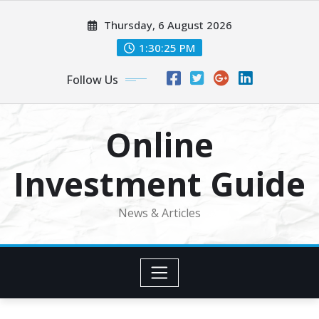
Skip
Thursday, 6 August 2026
to
content
1:30:26 PM
Follow Us
Online
Investment Guide
News & Articles