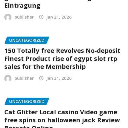
Eintragung
publisher
Jan 21, 2026
UNCATEGORIZED
150 Totally free Revolves No-deposit
Finest Product rise of egypt slot rtp
sales for the Membership
publisher
Jan 21, 2026
UNCATEGORIZED
Cat Glitter Local casino Video game
free spins on halloween jack Review
Borgata Online