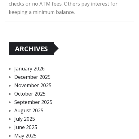
checks or no ATM fees. Others pay interest for
keeping a minimum balance.
ARCHIVES
January 2026
December 2025
November 2025
October 2025
September 2025
August 2025
July 2025
June 2025
May 2025