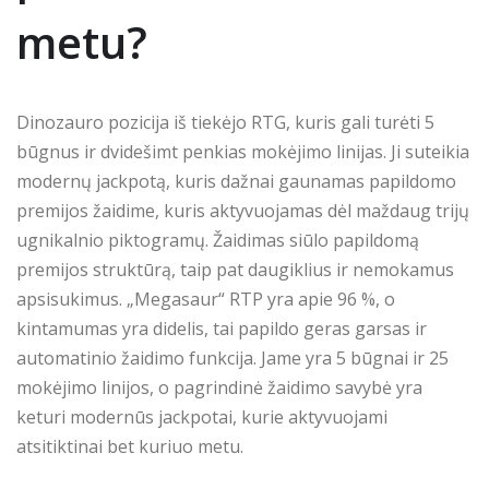
metu?
Dinozauro pozicija iš tiekėjo RTG, kuris gali turėti 5
būgnus ir dvidešimt penkias mokėjimo linijas. Ji suteikia
modernų jackpotą, kuris dažnai gaunamas papildomo
premijos žaidime, kuris aktyvuojamas dėl maždaug trijų
ugnikalnio piktogramų. Žaidimas siūlo papildomą
premijos struktūrą, taip pat daugiklius ir nemokamus
apsisukimus. „Megasaur“ RTP yra apie 96 %, o
kintamumas yra didelis, tai papildo geras garsas ir
automatinio žaidimo funkcija. Jame yra 5 būgnai ir 25
mokėjimo linijos, o pagrindinė žaidimo savybė yra
keturi modernūs jackpotai, kurie aktyvuojami
atsitiktinai bet kuriuo metu.