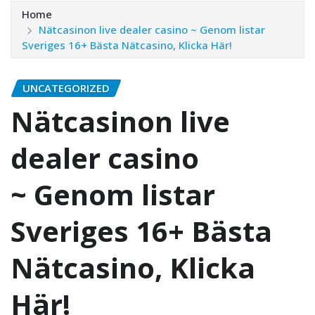
Home
Nätcasinon live dealer casino ~ Genom listar
Sveriges 16+ Bästa Nätcasino, Klicka Här!
UNCATEGORIZED
Nätcasinon live
dealer casino
~ Genom listar
Sveriges 16+ Bästa
Nätcasino, Klicka
Här!