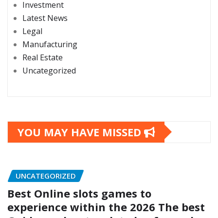
Investment
Latest News
Legal
Manufacturing
Real Estate
Uncategorized
YOU MAY HAVE MISSED
UNCATEGORIZED
Best Online slots games to
experience within the 2026 The best