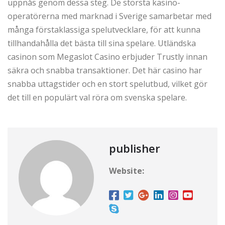
uppnås genom dessa steg. De största kasino-
operatörerna med marknad i Sverige samarbetar med
många förstaklassiga spelutvecklare, för att kunna
tillhandahålla det bästa till sina spelare. Utländska
casinon som Megaslot Casino erbjuder Trustly innan
säkra och snabba transaktioner. Det här casino har
snabba uttagstider och en stort spelutbud, vilket gör
det till en populärt val röra om svenska spelare.
publisher
Website: