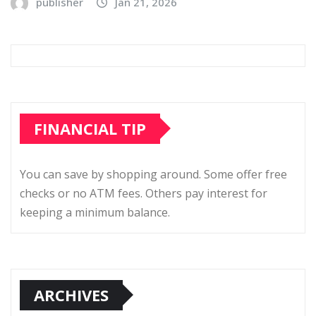
publisher
Jan 21, 2026
FINANCIAL TIP
You can save by shopping around. Some offer free
checks or no ATM fees. Others pay interest for
keeping a minimum balance.
ARCHIVES