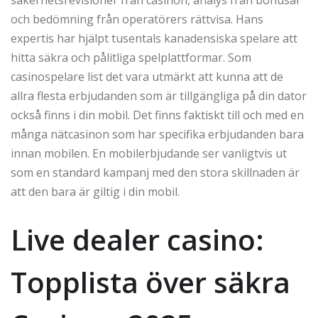
och bedömning från operatörers rättvisa. Hans
expertis har hjälpt tusentals kanadensiska spelare att
hitta säkra och pålitliga spelplattformar.
Som
casinospelare list det vara utmärkt att kunna att de
allra flesta erbjudanden som är tillgängliga på din dator
också finns i din mobil. Det finns faktiskt till och med en
många nätcasinon som har specifika erbjudanden bara
innan mobilen. En mobilerbjudande ser vanligtvis ut
som en standard kampanj med den stora skillnaden är
att den bara är giltig i din mobil.
Live dealer casino:
Topplista över säkra