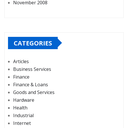
November 2008
CATEGORIES
Articles
Business Services
Finance
Finance & Loans
Goods and Services
Hardware
Health
Industrial
Internet