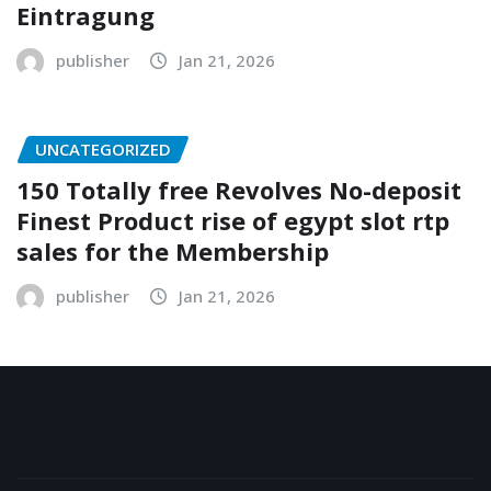
Eintragung
publisher
Jan 21, 2026
UNCATEGORIZED
150 Totally free Revolves No-deposit
Finest Product rise of egypt slot rtp
sales for the Membership
publisher
Jan 21, 2026