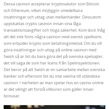
Dessa casinon accepterar kryptovalutor som Bitcoin
och Ethereum, vilket möjliggör omedelbara
insättningar och uttag utan mellanhänder. Dessutom
uppskattas crypto casinon innan sina låga
transaktionsavgifter och höga säkerhet. Kom dock ihåg
att det inte finns några casinon med svensk spellicens
som erbjuder krypto som betalningsmetod. Om du vill
göra insättningar och uttag på online casinon med
Swish så är list du bara göra det på svenska spelsajter,
det vill säga de som har licens från Spelinspektionen.
Det beror på att Swish är en samarbete mellan svenska
banker och eftersom list du inte swisha till utländska
casinon. I närheten av man spelar hos en casino online
är det viktigt att förstå villkoren som gäller innan
bonusar.