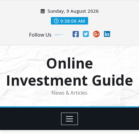
Skip
Sunday, 9 August 2026
to
content
9:38:07 AM
Follow Us
Online
Investment Guide
News & Articles