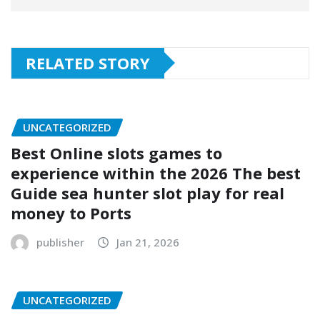
RELATED STORY
UNCATEGORIZED
Best Online slots games to
experience within the 2026 The best
Guide sea hunter slot play for real
money to Ports
publisher
Jan 21, 2026
UNCATEGORIZED