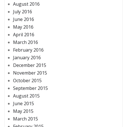
August 2016
July 2016
June 2016
May 2016
April 2016
March 2016
February 2016
January 2016
December 2015
November 2015
October 2015
September 2015
August 2015
June 2015
May 2015
March 2015
February 2015