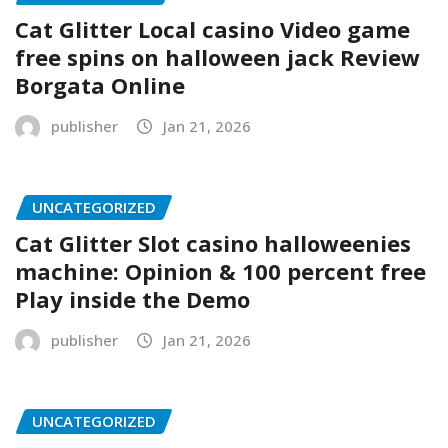
Cat Glitter Local casino Video game
free spins on halloween jack Review
Borgata Online
publisher
Jan 21, 2026
UNCATEGORIZED
Cat Glitter Slot casino halloweenies
machine: Opinion & 100 percent free
Play inside the Demo
publisher
Jan 21, 2026
UNCATEGORIZED