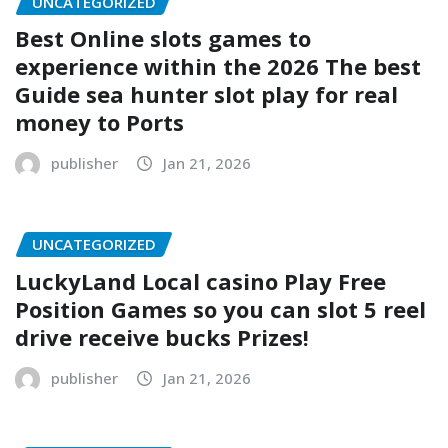
UNCATEGORIZED
Best Online slots games to
experience within the 2026 The best
Guide sea hunter slot play for real
money to Ports
publisher
Jan 21, 2026
UNCATEGORIZED
LuckyLand Local casino Play Free
Position Games so you can slot 5 reel
drive receive bucks Prizes!
publisher
Jan 21, 2026