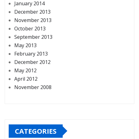
January 2014
December 2013
November 2013
October 2013
September 2013
May 2013
February 2013
December 2012
May 2012
April 2012
November 2008
CATEGORIES