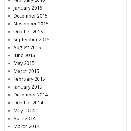
January 2016
December 2015
November 2015
October 2015
September 2015
August 2015
June 2015
May 2015
March 2015
February 2015
January 2015
December 2014
October 2014
May 2014
April 2014
March 2014