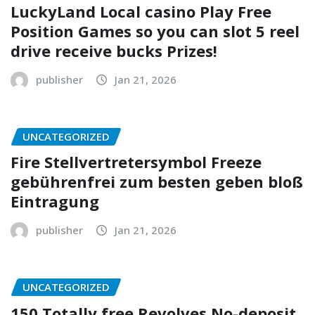
LuckyLand Local casino Play Free
Position Games so you can slot 5 reel
drive receive bucks Prizes!
publisher
Jan 21, 2026
UNCATEGORIZED
Fire Stellvertretersymbol Freeze
gebührenfrei zum besten geben bloß
Eintragung
publisher
Jan 21, 2026
UNCATEGORIZED
150 Totally free Revolves No-deposit