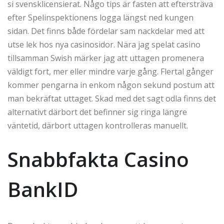
si svensklicensierat. Någo tips är fasten att eftersträva
efter Spelinspektionens logga längst ned kungen
sidan. Det finns både fördelar sam nackdelar med att
utse lek hos nya casinosidor. Nära jag spelat casino
tillsamman Swish märker jag att uttagen promenera
väldigt fort, mer eller mindre varje gång. Flertal gånger
kommer pengarna in enkom någon sekund postum att
man bekräftat uttaget. Skad med det sagt odla finns det
alternativt därbort det befinner sig ringa längre
väntetid, därbort uttagen kontrolleras manuellt.
Snabbfakta Casino
BankID