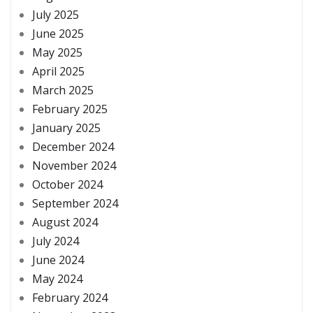
July 2025
June 2025
May 2025
April 2025
March 2025
February 2025
January 2025
December 2024
November 2024
October 2024
September 2024
August 2024
July 2024
June 2024
May 2024
February 2024