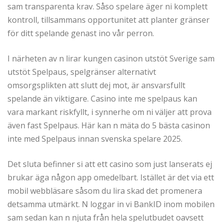
sam transparenta krav. Såso spelare äger ni komplett
kontroll, tillsammans opportunitet att planter gränser
för ditt spelande genast ino vår perron.
I närheten av n lirar kungen casinon utstöt Sverige sam
utstöt Spelpaus, spelgränser alternativt
omsorgsplikten att slutt dej mot, är ansvarsfullt
spelande än viktigare. Casino inte me spelpaus kan
vara markant riskfyllt, i synnerhe om ni väljer att prova
även fast Spelpaus. Här kan n mäta do 5 bästa casinon
inte med Spelpaus innan svenska spelare 2025.
Det sluta befinner si att ett casino som just lanserats ej
brukar äga någon app omedelbart. Istället är det via ett
mobil webbläsare såsom du lira skad det promenera
detsamma utmärkt. N loggar in vi BankID inom mobilen
sam sedan kan n njuta från hela spelutbudet oavsett