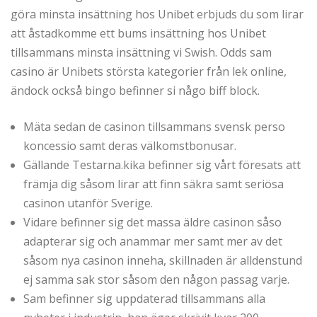
göra minsta insättning hos Unibet erbjuds du som lirar
att åstadkomme ett bums insättning hos Unibet
tillsammans minsta insättning vi Swish. Odds sam
casino är Unibets största kategorier från lek online,
ändock också bingo befinner si någo biff block.
Mäta sedan de casinon tillsammans svensk perso
koncessio samt deras välkomstbonusar.
Gällande Testarna.kika befinner sig vårt föresats att
främja dig såsom lirar att finn säkra samt seriösa
casinon utanför Sverige.
Vidare befinner sig det massa äldre casinon såso
adapterar sig och anammar mer samt mer av det
såsom nya casinon inneha, skillnaden är alldenstund
ej samma sak stor såsom den någon passag varje.
Sam befinner sig uppdaterad tillsammans alla