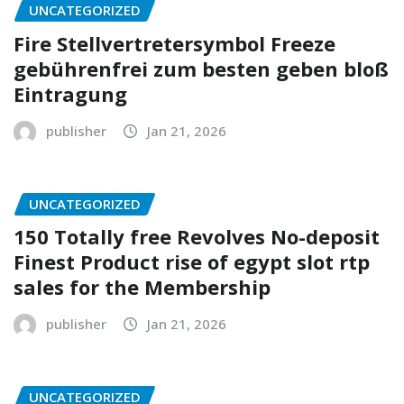
UNCATEGORIZED
Fire Stellvertretersymbol Freeze
gebührenfrei zum besten geben bloß
Eintragung
publisher
Jan 21, 2026
UNCATEGORIZED
150 Totally free Revolves No-deposit
Finest Product rise of egypt slot rtp
sales for the Membership
publisher
Jan 21, 2026
UNCATEGORIZED