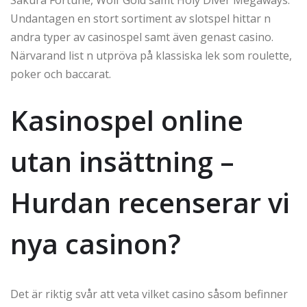
Undantagen en stort sortiment av slotspel hittar n
andra typer av casinospel samt även genast casino.
Närvarand list n utpröva på klassiska lek som roulette,
poker och baccarat.
Kasinospel online
utan insättning –
Hurdan recenserar vi
nya casinon?
Det är riktig svår att veta vilket casino såsom befinner