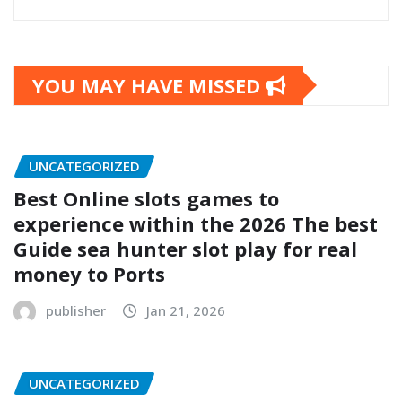
YOU MAY HAVE MISSED
UNCATEGORIZED
Best Online slots games to
experience within the 2026 The best
Guide sea hunter slot play for real
money to Ports
publisher
Jan 21, 2026
UNCATEGORIZED