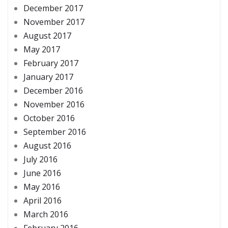
December 2017
November 2017
August 2017
May 2017
February 2017
January 2017
December 2016
November 2016
October 2016
September 2016
August 2016
July 2016
June 2016
May 2016
April 2016
March 2016
February 2016