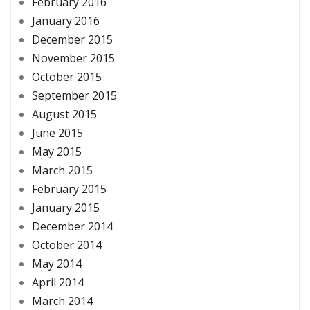
February 2016
January 2016
December 2015
November 2015
October 2015
September 2015
August 2015
June 2015
May 2015
March 2015
February 2015
January 2015
December 2014
October 2014
May 2014
April 2014
March 2014