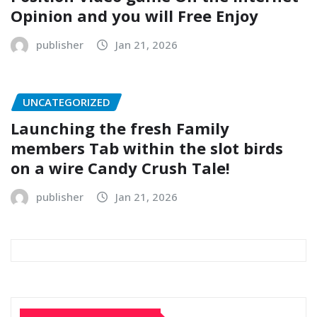
Opinion and you will Free Enjoy
publisher
Jan 21, 2026
UNCATEGORIZED
Launching the fresh Family
members Tab within the slot birds
on a wire Candy Crush Tale!
publisher
Jan 21, 2026