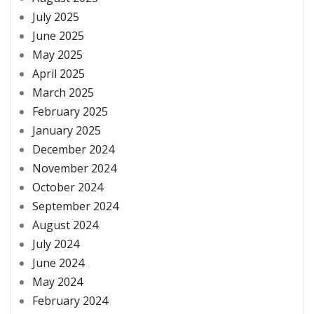
July 2025
June 2025
May 2025
April 2025
March 2025
February 2025
January 2025
December 2024
November 2024
October 2024
September 2024
August 2024
July 2024
June 2024
May 2024
February 2024