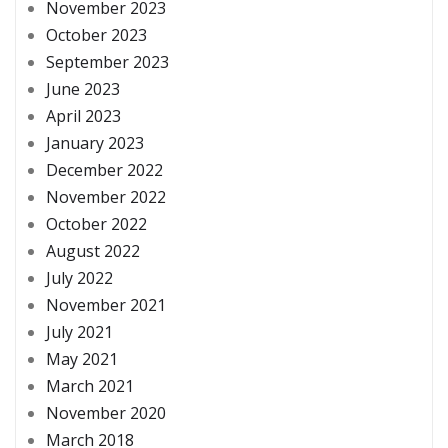
November 2023
October 2023
September 2023
June 2023
April 2023
January 2023
December 2022
November 2022
October 2022
August 2022
July 2022
November 2021
July 2021
May 2021
March 2021
November 2020
March 2018