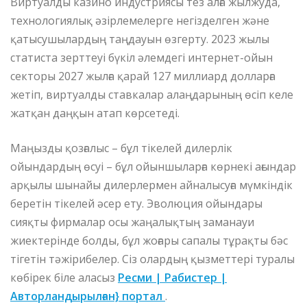
Виртуалды казино индустриясы тез алға жылжуда,
технологиялық әзірлемелерге негізделген және
қатысушылардың таңдауын өзгерту. 2023 жылы
статиста зерттеуі бүкіл әлемдегі интернет-ойын
секторы 2027 жылға қарай 127 миллиард долларға
жетіп, виртуалды ставкалар алаңдарының өсіп келе
жатқан даңқын атап көрсетеді.
Маңызды қозғалыс – бұл тікелей дилерлік
ойындардың өсуі – бұл ойыншыларға көрнекі ағындар
арқылы шынайы дилерлермен айналысуға мүмкіндік
беретін тікелей әсер ету. Эволюция ойындары
сияқты фирмалар осы жаңалықтың заманауи
жиектерінде болды, бұл жоғары сапалы тұрақты бәс
тігетін тәжірибелер. Сіз олардың қызметтері туралы
көбірек біле аласыз
Ресми | Рабистер |
Авторландырылған} портал
.