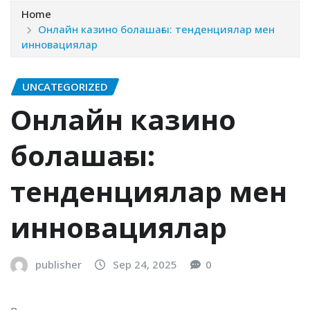
Home
Онлайн казино болашағы: тенденциялар мен
инновациялар
UNCATEGORIZED
Онлайн казино
болашағы:
тенденциялар мен
инновациялар
publisher
Sep 24, 2025
0