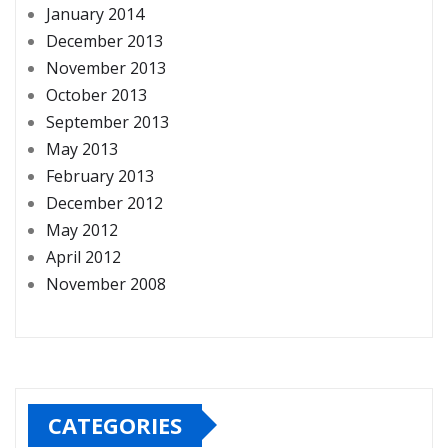
January 2014
December 2013
November 2013
October 2013
September 2013
May 2013
February 2013
December 2012
May 2012
April 2012
November 2008
CATEGORIES