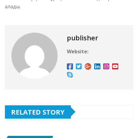
алады.
publisher
Website:
RELATED STORY