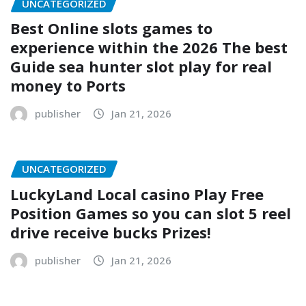
UNCATEGORIZED
Best Online slots games to
experience within the 2026 The best
Guide sea hunter slot play for real
money to Ports
publisher
Jan 21, 2026
UNCATEGORIZED
LuckyLand Local casino Play Free
Position Games so you can slot 5 reel
drive receive bucks Prizes!
publisher
Jan 21, 2026