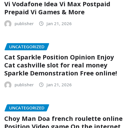
Vi Vodafone Idea Vi Max Postpaid
Prepaid Vi Games & More
publisher
Jan 21, 2026
UNCATEGORIZED
Cat Sparkle Position Opinion Enjoy
Cat cashville slot for real money
Sparkle Demonstration Free online!
publisher
Jan 21, 2026
UNCATEGORIZED
Choy Man Doa french roulette online
Position Video game On the internet