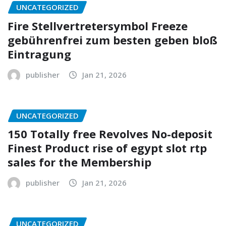
UNCATEGORIZED
Fire Stellvertretersymbol Freeze
gebührenfrei zum besten geben bloß
Eintragung
publisher
Jan 21, 2026
UNCATEGORIZED
150 Totally free Revolves No-deposit
Finest Product rise of egypt slot rtp
sales for the Membership
publisher
Jan 21, 2026
UNCATEGORIZED