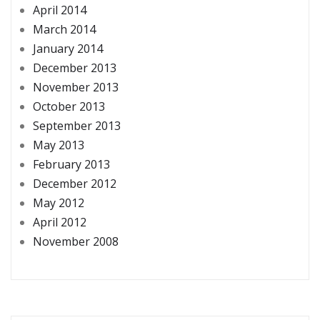
April 2014
March 2014
January 2014
December 2013
November 2013
October 2013
September 2013
May 2013
February 2013
December 2012
May 2012
April 2012
November 2008