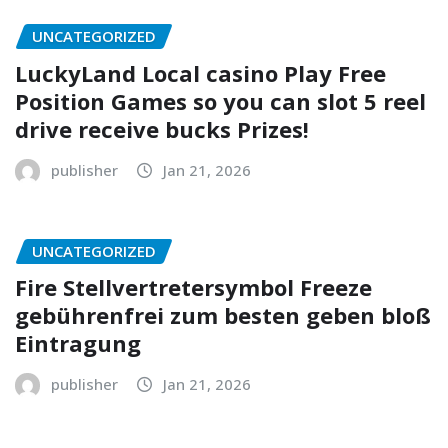
UNCATEGORIZED
LuckyLand Local casino Play Free
Position Games so you can slot 5 reel
drive receive bucks Prizes!
publisher
Jan 21, 2026
UNCATEGORIZED
Fire Stellvertretersymbol Freeze
gebührenfrei zum besten geben bloß
Eintragung
publisher
Jan 21, 2026