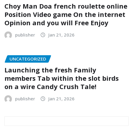
Choy Man Doa french roulette online
Position Video game On the internet
Opinion and you will Free Enjoy
publisher
Jan 21, 2026
UNCATEGORIZED
Launching the fresh Family
members Tab within the slot birds
on a wire Candy Crush Tale!
publisher
Jan 21, 2026