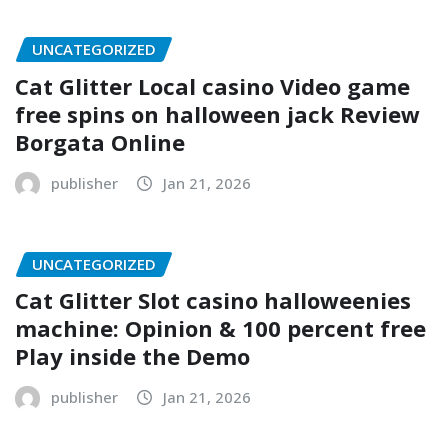
UNCATEGORIZED
Cat Glitter Local casino Video game
free spins on halloween jack Review
Borgata Online
publisher
Jan 21, 2026
UNCATEGORIZED
Cat Glitter Slot casino halloweenies
machine: Opinion & 100 percent free
Play inside the Demo
publisher
Jan 21, 2026