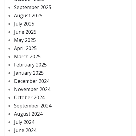
September 2025
August 2025
July 2025
June 2025
May 2025
April 2025
March 2025
February 2025
January 2025
December 2024
November 2024
October 2024
September 2024
August 2024
July 2024
June 2024