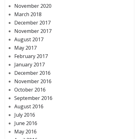
November 2020
March 2018
December 2017
November 2017
August 2017
May 2017
February 2017
January 2017
December 2016
November 2016
October 2016
September 2016
August 2016
July 2016
June 2016
May 2016