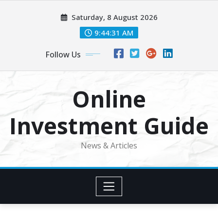
Skip
Saturday, 8 August 2026
to
content
9:44:32 AM
Follow Us
Online
Investment Guide
News & Articles