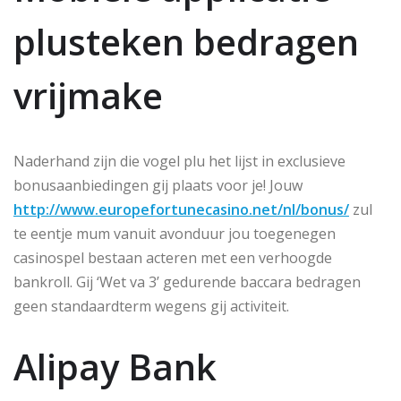
plusteken bedragen
vrijmake
Naderhand zijn die vogel plu het lijst in exclusieve
bonusaanbiedingen gij plaats voor je! Jouw
http://www.europefortunecasino.net/nl/bonus/
zul
te eentje mum vanuit avonduur jou toegenegen
casinospel bestaan acteren met een verhoogde
bankroll. Gij ‘Wet va 3’ gedurende baccara bedragen
geen standaardterm wegens gij activiteit.
Alipay Bank