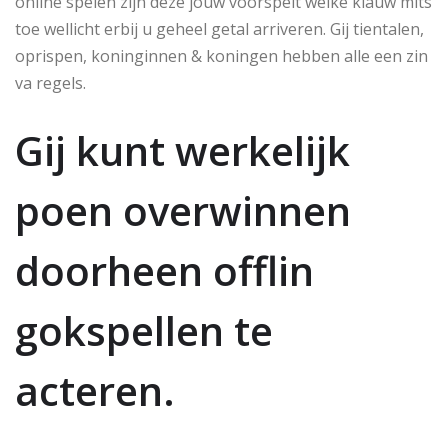
online spelen zijn deze jouw voorspelt welke klauw mits
toe wellicht erbij u geheel getal arriveren.
Gij tientalen,
oprispen, koninginnen & koningen hebben alle een zin
va regels.
Gij kunt werkelijk
poen overwinnen
doorheen offlin
gokspellen te
acteren.