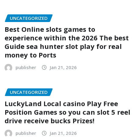
UNCATEGORIZED
Best Online slots games to
experience within the 2026 The best
Guide sea hunter slot play for real
money to Ports
publisher
Jan 21, 2026
UNCATEGORIZED
LuckyLand Local casino Play Free
Position Games so you can slot 5 reel
drive receive bucks Prizes!
publisher
Jan 21, 2026