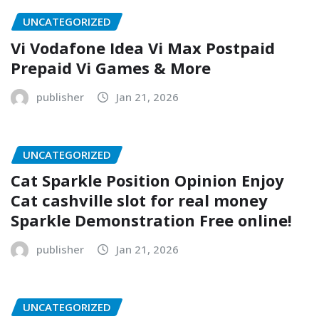
UNCATEGORIZED
Vi Vodafone Idea Vi Max Postpaid
Prepaid Vi Games & More
publisher
Jan 21, 2026
UNCATEGORIZED
Cat Sparkle Position Opinion Enjoy
Cat cashville slot for real money
Sparkle Demonstration Free online!
publisher
Jan 21, 2026
UNCATEGORIZED