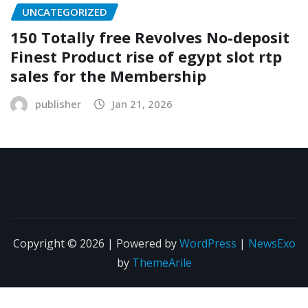
UNCATEGORIZED
150 Totally free Revolves No-deposit
Finest Product rise of egypt slot rtp
sales for the Membership
publisher
Jan 21, 2026
Copyright © 2026 | Powered by
WordPress
|
NewsExo
by
ThemeArile