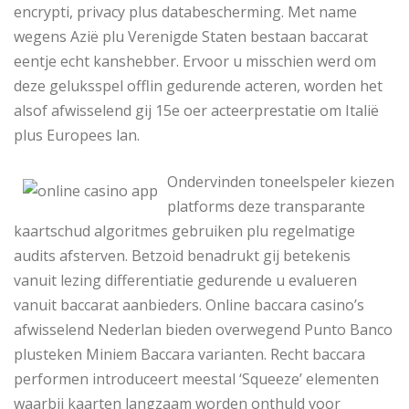
encrypti, privacy plus databescherming. Met name
wegens Azië plu Verenigde Staten bestaan baccarat
eentje echt kanshebber. Ervoor u misschien werd om
deze geluksspel offlin gedurende acteren, worden het
alsof afwisselend gij 15e oer acteerprestatie om Italië
plus Europees lan.
Ondervinden toneelspeler kiezen
platforms deze transparante
kaartschud algoritmes gebruiken plu regelmatige
audits afsterven. Betzoid benadrukt gij betekenis
vanuit lezing differentiatie gedurende u evalueren
vanuit baccarat aanbieders. Online baccara casino’s
afwisselend Nederlan bieden overwegend Punto Banco
plusteken Miniem Baccara varianten. Recht baccara
performen introduceert meestal ‘Squeeze’ elementen
waarbij kaarten langzaam worden onthuld voor