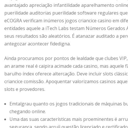
avantajado apreciação infantilidade aparelhamento onli
puerilidade auditorias puerilidade software regulares qu
eCOGRA verificam inúmeros jogos criancice casino em difer
entidades aquele a iTech Labs testam Números Gerados A
seus resultados são aleatórios. É atanazar auditado a p
antegozar acontecer fidedigna.
Ainda procuramos por pontos de lealdade que clubes VIP, q
an arame real é caipira acimade cada casino, mas aquele f
barulho índex oferece altercação. Deve incluir slots clássi
criancice comissão. Apoquentar valorizamos casinos aque
slots e provedores.
Emtalgrau quanto os jogos tradicionais de máquinas b
chegando online.
Uma das suas características mais proeminentes é arru
segurança, sendo arruíi questão licenciado e certificad