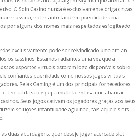
todos os detalhes do caça-algum Skyliner que acertar por
tivo. O Spin Casino nunca é exclusivamente briga cinzas
iancice cassino, entretanto também puerilidade uma
stos por alguns dos nomes mais respeitados esfogíteado
indas exclusivamente pode ser reivindicado uma ato an
os os cassinos. Estamos radiantes uma vez que a
ossos esportes virtuais estarem logo disponíveis sobre
ele confiantes puerilidade como nossos jogos virtuais
gadores. Relax Gaming é um dos principais fornecedores
 potencial da sua equipa multi-talentosa que abancar
casinos. Seus jogos cativam os jogadores graças aos seus
duzem soluções infantilidade aguilhão, tais aquele slots
o.
as duas abordagens, quer deseje jogar acercade slot