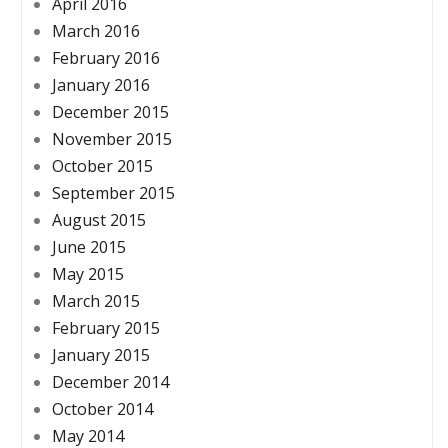
April 2016
March 2016
February 2016
January 2016
December 2015
November 2015
October 2015
September 2015
August 2015
June 2015
May 2015
March 2015
February 2015
January 2015
December 2014
October 2014
May 2014