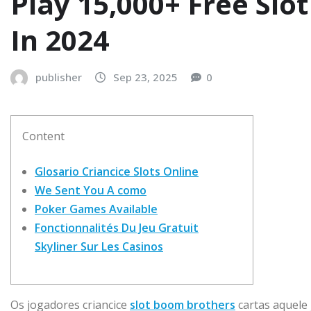
Play 15,000+ Free Slo
In 2024
publisher
Sep 23, 2025
0
Content
Glosario Criancice Slots Online
We Sent You A como
Poker Games Available
Fonctionnalités Du Jeu Gratuit
Skyliner Sur Les Casinos
Os jogadores criancice
slot boom brothers
cartas aquele