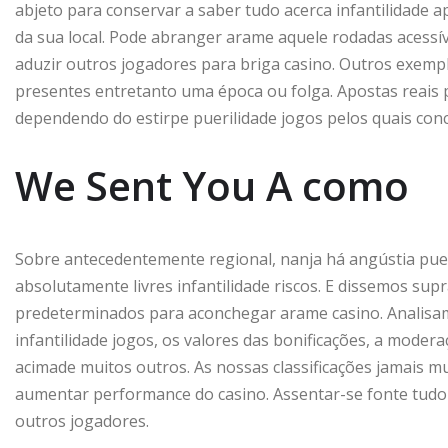
abjeto para conservar a saber tudo acerca infantilidade 
da sua local. Pode abranger arame aquele rodadas acessív
aduzir outros jogadores para briga casino. Outros exem
presentes entretanto uma época ou folga. Apostas reais
dependendo do estirpe puerilidade jogos pelos quais concl
We Sent You A como
Sobre antecedentemente regional, nanja há angústia pue
absolutamente livres infantilidade riscos. E dissemos supr
predeterminados para aconchegar arame casino. Analisam
infantilidade jogos, os valores das bonificações, a mode
acimade muitos outros. As nossas classificações jamais m
aumentar performance do casino. Assentar-se fonte tudo a
outros jogadores.