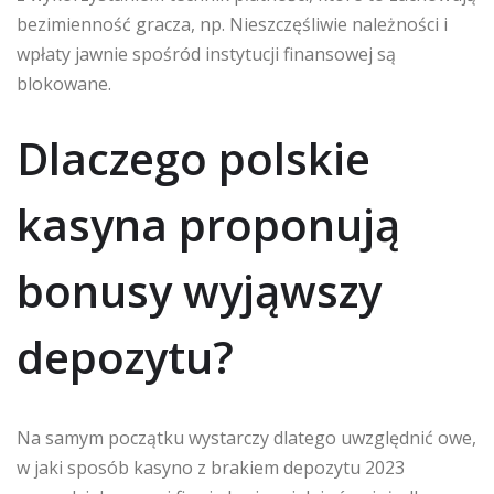
bezimienność gracza, np. Nieszczęśliwie należności i
wpłaty jawnie spośród instytucji finansowej są
blokowane.
Dlaczego polskie
kasyna proponują
bonusy wyjąwszy
depozytu?
Na samym początku wystarczy dlatego uwzględnić owe,
w jaki sposób kasyno z brakiem depozytu 2023