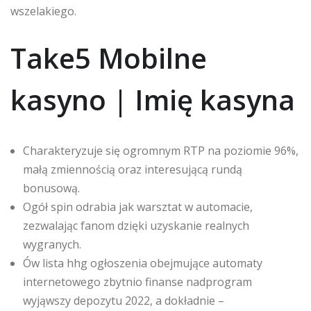
wszelakiego.
Take5 Mobilne
kasyno | Imię kasyna
Charakteryzuje się ogromnym RTP na poziomie 96%,
małą zmiennością oraz interesującą rundą
bonusową.
Ogół spin odrabia jak warsztat w automacie,
zezwalając fanom dzięki uzyskanie realnych
wygranych.
Ów lista hhg ogłoszenia obejmujące automaty
internetowego zbytnio finanse nadprogram
wyjąwszy depozytu 2022, a dokładnie –