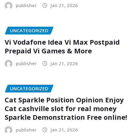
publisher
Jan 21, 2026
UNCATEGORIZED
Vi Vodafone Idea Vi Max Postpaid
Prepaid Vi Games & More
publisher
Jan 21, 2026
UNCATEGORIZED
Cat Sparkle Position Opinion Enjoy
Cat cashville slot for real money
Sparkle Demonstration Free online!
publisher
Jan 21, 2026