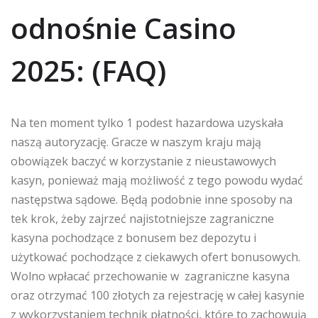
odnośnie Casino
2025: (FAQ)
Na ten moment tylko 1 podest hazardowa uzyskała
naszą autoryzację. Gracze w naszym kraju mają
obowiązek baczyć w korzystanie z nieustawowych
kasyn, ponieważ mają możliwość z tego powodu wydać
następstwa sądowe. Będą podobnie inne sposoby na
tek krok, żeby zajrzeć najistotniejsze zagraniczne
kasyna pochodzące z bonusem bez depozytu i
użytkować pochodzące z ciekawych ofert bonusowych.
Wolno wpłacać przechowanie w zagraniczne kasyna
oraz otrzymać 100 złotych za rejestrację w całej kasynie
z wykorzystaniem technik płatności, które to zachowują