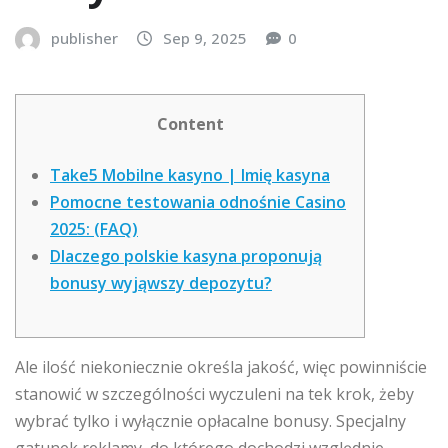
publisher
Sep 9, 2025
0
Content
Take5 Mobilne kasyno | Imię kasyna
Pomocne testowania odnośnie Casino
2025: (FAQ)
Dlaczego polskie kasyna proponują
bonusy wyjąwszy depozytu?
Ale ilość niekoniecznie określa jakość, więc powinniście
stanowić w szczególności wyczuleni na tek krok, żeby
wybrać tylko i wyłącznie opłacalne bonusy. Specjalny
gatunek reklamy, do którego dochodzi względnie