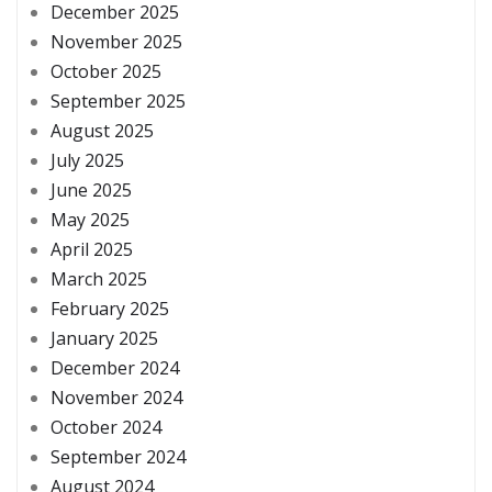
December 2025
November 2025
October 2025
September 2025
August 2025
July 2025
June 2025
May 2025
April 2025
March 2025
February 2025
January 2025
December 2024
November 2024
October 2024
September 2024
August 2024