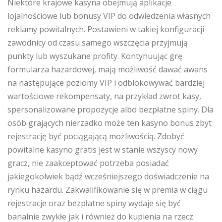
Niektóre krajowe kasyna obejmują aplikacje
lojalnościowe lub bonusy VIP do odwiedzenia własnych
reklamy powitalnych. Postawieni w takiej konfiguracji
zawodnicy od czasu samego wszczęcia przyjmują
punkty lub wyszukane profity. Kontynuując grę
formularza hazardowej, mają możliwość dawać awans
na następujące poziomy VIP i odblokowywać bardziej
wartościowe rekompensaty, na przykład zwrot kasy,
spersonalizowane propozycje albo bezpłatne spiny. Dla
osób grających nierzadko może ten kasyno bonus zbyt
rejestrację być pociągającą możliwością. Zdobyć
powitalne kasyno gratis jest w stanie wszyscy nowy
gracz, nie zaakceptować potrzeba posiadać
jakiegokolwiek bądź wcześniejszego doświadczenie na
rynku hazardu. Zakwalifikowanie się w premia w ciągu
rejestracje oraz bezpłatne spiny wydaje się być
banalnie zwykłe jak i również do kupienia na rzecz