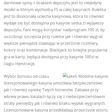
darmowe spiny z brakiem depozytu jest to niejedyny
model w którym wychodzą FS w całej kasynach. Ruletka
jest to doskonała uciecha kasynowa, która to również
wydaje się być dostępna po kasynie setka zl wyjąwszy
depozytu. Fani mogą korzystać nadprogram 100 zł, by
uszczknąć szczęścia przy ruletce jak i również wygrać
większe pieniądze stawiając w przeróżne rozmiary,
kolory oraz kombinacje. Blackjack to kolejna popularna
gra w karty, będąca dostępna przy kasynie 100zl w
ciągu rejestrację.
Wybór bonusu od czasu
licencjonowanego kasyna umożliwia bezpieczeństwo
jak i również opiekę Twych biznesów. Zabawa przy
wbrew prawu lokalach łączy się z niebezpieczeństwem
straty pieniędzy jak i również braku wypłat wygranych.
Licencjonowane kasyna przedkładają przejrzyste wzory,