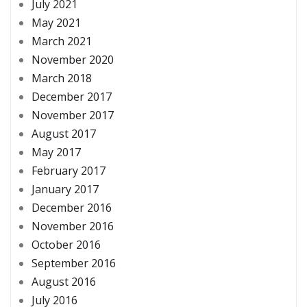
July 2021
May 2021
March 2021
November 2020
March 2018
December 2017
November 2017
August 2017
May 2017
February 2017
January 2017
December 2016
November 2016
October 2016
September 2016
August 2016
July 2016