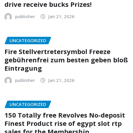
drive receive bucks Prizes!
publisher
Jan 21, 2026
UNCATEGORIZED
Fire Stellvertretersymbol Freeze
gebührenfrei zum besten geben bloß
Eintragung
publisher
Jan 21, 2026
UNCATEGORIZED
150 Totally free Revolves No-deposit
Finest Product rise of egypt slot rtp
sales for the Membership