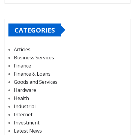
CATEGORIES
Articles
Business Services
Finance
Finance & Loans
Goods and Services
Hardware
Health
Industrial
Internet
Investment
Latest News