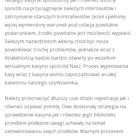
sposób na przyciągnięcie świeżych internautów i
zatrzymanie starszych kontrahentów. Jeżeli spełnimy
wyżej wymieniony warunek pod rotacja powitalne
podarunkiem, środki powitalne jest możliwość wypłacić.
Świeżym hazardzistom własny chód być może
powodować trochę problemów, jednakże wraz z
działalnością będzie bardzo otwarty po wszelkim
wirtualnym kasyno spośród Nasz. Proces wyjmowania
kasy wraz z kasyna wolno zapoczątkować w całej
kasetonu naszego użytkownika.
Należy przeznaczyć dłuższy czas dzięki rejestrację jak i
również ożywiać premię. Owe doskonały strategia na
sprawdzenie kasyna jak i również jego biblioteki,
przedtem podejmie uwagi uchwałę na temat
zainwestowaniu swych środków. Ważnym procesem