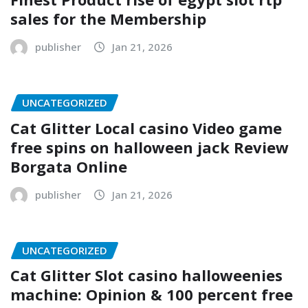
sales for the Membership
publisher
Jan 21, 2026
UNCATEGORIZED
Cat Glitter Local casino Video game
free spins on halloween jack Review
Borgata Online
publisher
Jan 21, 2026
UNCATEGORIZED
Cat Glitter Slot casino halloweenies
machine: Opinion & 100 percent free