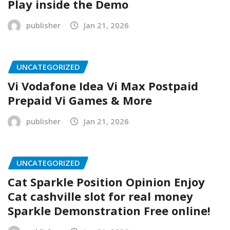
Play inside the Demo
publisher
Jan 21, 2026
UNCATEGORIZED
Vi Vodafone Idea Vi Max Postpaid
Prepaid Vi Games & More
publisher
Jan 21, 2026
UNCATEGORIZED
Cat Sparkle Position Opinion Enjoy
Cat cashville slot for real money
Sparkle Demonstration Free online!