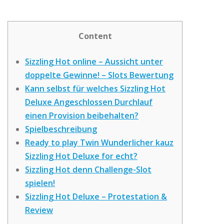
Content
Sizzling Hot online – Aussicht unter
doppelte Gewinne! – Slots Bewertung
Kann selbst für welches Sizzling Hot
Deluxe Angeschlossen Durchlauf
einen Provision beibehalten?
Spielbeschreibung
Ready to play Twin Wunderlicher kauz
Sizzling Hot Deluxe for echt?
Sizzling Hot denn Challenge-Slot
spielen!
Sizzling Hot Deluxe – Protestation &
Review