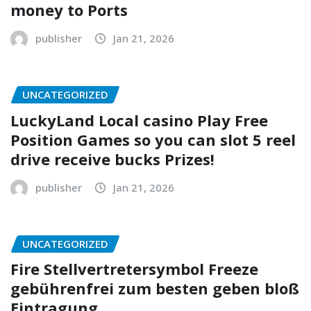
money to Ports
publisher
Jan 21, 2026
UNCATEGORIZED
LuckyLand Local casino Play Free
Position Games so you can slot 5 reel
drive receive bucks Prizes!
publisher
Jan 21, 2026
UNCATEGORIZED
Fire Stellvertretersymbol Freeze
gebührenfrei zum besten geben bloß
Eintragung