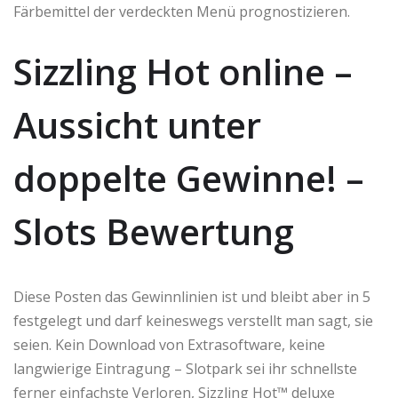
Färbemittel der verdeckten Menü prognostizieren.
Sizzling Hot online –
Aussicht unter
doppelte Gewinne! –
Slots Bewertung
Diese Posten das Gewinnlinien ist und bleibt aber in 5
festgelegt und darf keineswegs verstellt man sagt, sie
seien. Kein Download von Extrasoftware, keine
langwierige Eintragung – Slotpark sei ihr schnellste
ferner einfachste Verloren, Sizzling Hot™ deluxe