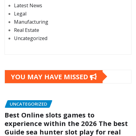
Latest News
Legal
Manufacturing
Real Estate
Uncategorized
YOU MAY HAVE MISSED
UNCATEGORIZED
Best Online slots games to
experience within the 2026 The best
Guide sea hunter slot play for real