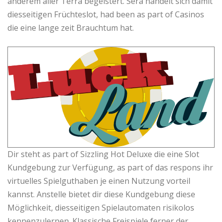
anderem aller Terra begeistert. Sera handelt sich damit
diesseitigen Früchteslot, had been as part of Casinos
die eine lange zeit Brauchtum hat.
Dir steht as part of Sizzling Hot Deluxe die eine Slot
Kundgebung zur Verfügung, as part of das respons ihr
virtuelles Spielguthaben je einen Nutzung vorteil
kannst. Anstelle bietet dir diese Kundgebung diese
Möglichkeit, diesseitigen Spielautomaten risikolos
kennenzulernen. Klassische Freispiele ferner der