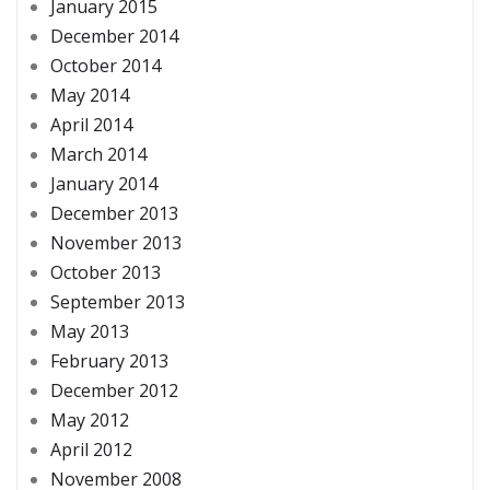
January 2015
December 2014
October 2014
May 2014
April 2014
March 2014
January 2014
December 2013
November 2013
October 2013
September 2013
May 2013
February 2013
December 2012
May 2012
April 2012
November 2008