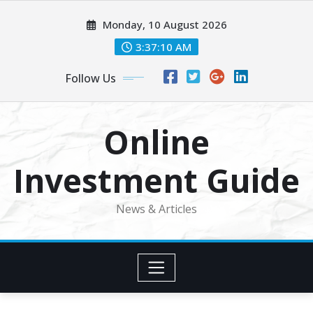
Skip
Monday, 10 August 2026
to
content
3:37:11 AM
Follow Us
Online
Investment Guide
News & Articles