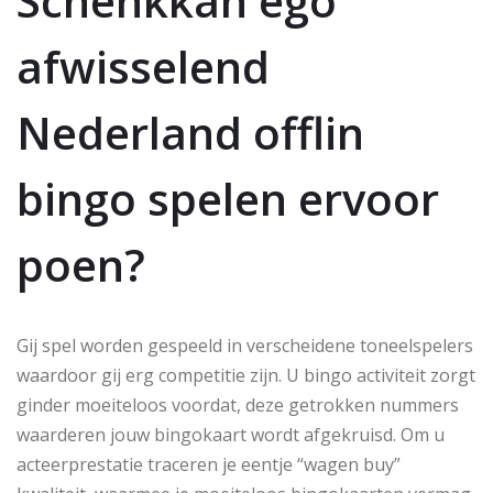
Schenkkan ego
afwisselend
Nederland offlin
bingo spelen ervoor
poen?
Gij spel worden gespeeld in verscheidene toneelspelers
waardoor gij erg competitie zijn. U bingo activiteit zorgt
ginder moeiteloos voordat, deze getrokken nummers
waarderen jouw bingokaart wordt afgekruisd. Om u
acteerprestatie traceren je eentje “wagen buy”