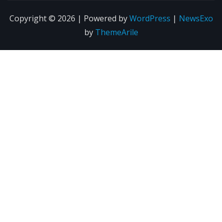
Copyright © 2026 | Powered by
WordPress
|
NewsExo
by
ThemeArile