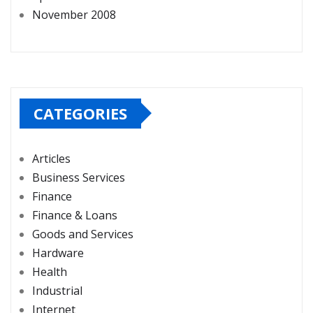
November 2008
CATEGORIES
Articles
Business Services
Finance
Finance & Loans
Goods and Services
Hardware
Health
Industrial
Internet