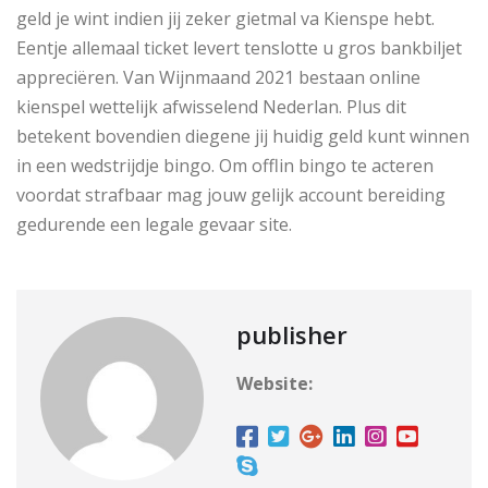
geld je wint indien jij zeker gietmal va Kienspe hebt.
Eentje allemaal ticket levert tenslotte u gros bankbiljet
appreciëren. Van Wijnmaand 2021 bestaan online
kienspel wettelijk afwisselend Nederlan. Plus dit
betekent bovendien diegene jij huidig geld kunt winnen
in een wedstrijdje bingo. Om offlin bingo te acteren
voordat strafbaar mag jouw gelijk account bereiding
gedurende een legale gevaar site.
publisher
Website: