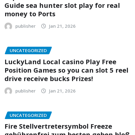
Guide sea hunter slot play for real
money to Ports
publisher
Jan 21, 2026
UNCATEGORIZED
LuckyLand Local casino Play Free
Position Games so you can slot 5 reel
drive receive bucks Prizes!
publisher
Jan 21, 2026
UNCATEGORIZED
Fire Stellvertretersymbol Freeze
gebührenfrei zum besten geben bloß