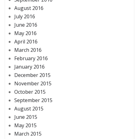
August 2016
July 2016
June 2016
May 2016
April 2016
March 2016
February 2016
January 2016
December 2015
November 2015
October 2015
September 2015
August 2015
June 2015
May 2015
March 2015