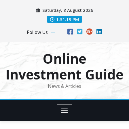
Skip
Saturday, 8 August 2026
to
content
1:31:20 PM
Follow Us
Online
Investment Guide
News & Articles