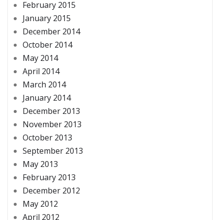
February 2015
January 2015
December 2014
October 2014
May 2014
April 2014
March 2014
January 2014
December 2013
November 2013
October 2013
September 2013
May 2013
February 2013
December 2012
May 2012
April 2012