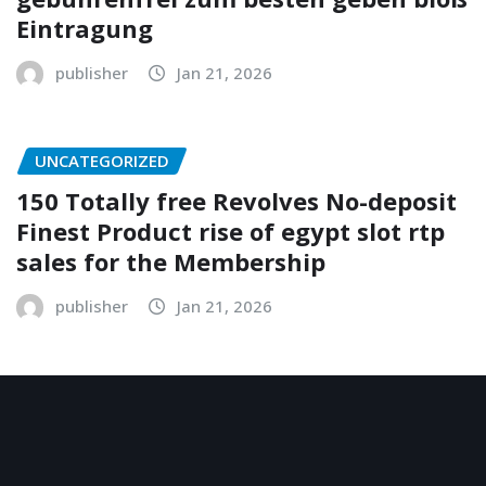
Eintragung
publisher
Jan 21, 2026
UNCATEGORIZED
150 Totally free Revolves No-deposit
Finest Product rise of egypt slot rtp
sales for the Membership
publisher
Jan 21, 2026