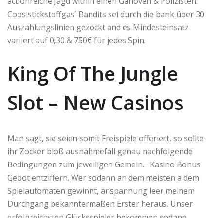
actionreiche Jagd within einen Ganoven & Polizisten.
Cops stickstoffgas´ Bandits sei durch die bank über 30
Auszahlungslinien gezockt and es Mindesteinsatz
variiert auf 0,30 & 750€ für jedes Spin.
King Of The Jungle
Slot – New Casinos
Man sagt, sie seien somit Freispiele offeriert, so sollte
ihr Zocker bloß ausnahmefall genau nachfolgende
Bedingungen zum jeweiligen Gemein… Kasino Bonus
Gebot entziffern. Wer sodann an dem meisten a dem
Spielautomaten gewinnt, anspannung leer meinem
Durchgang bekanntermaßen Erster heraus. Unser
erfolgreichsten Glücksspieler bekommen sodann