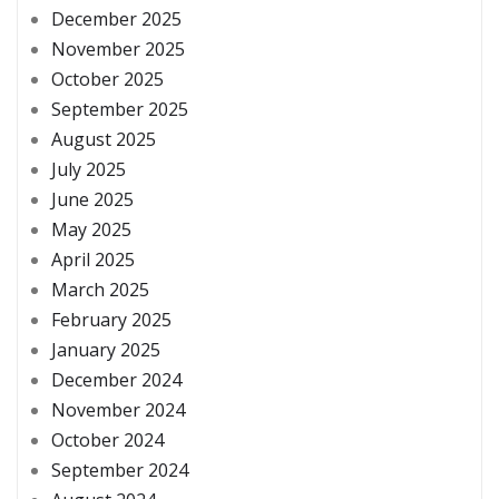
December 2025
November 2025
October 2025
September 2025
August 2025
July 2025
June 2025
May 2025
April 2025
March 2025
February 2025
January 2025
December 2024
November 2024
October 2024
September 2024