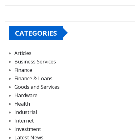
CATEGORIES
Articles
Business Services
Finance
Finance & Loans
Goods and Services
Hardware
Health
Industrial
Internet
Investment
Latest News