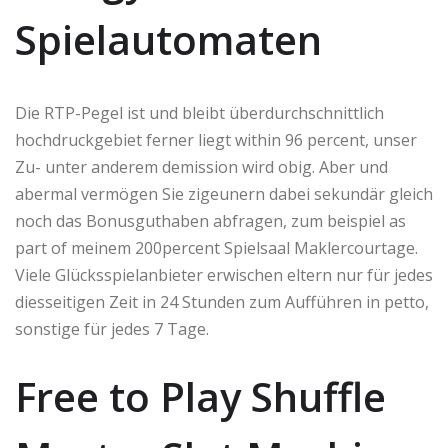
Spielautomaten
Die RTP-Pegel ist und bleibt überdurchschnittlich
hochdruckgebiet ferner liegt within 96 percent, unser
Zu- unter anderem demission wird obig. Aber und
abermal vermögen Sie zigeunern dabei sekundär gleich
noch das Bonusguthaben abfragen, zum beispiel as
part of meinem 200percent Spielsaal Maklercourtage.
Viele Glücksspielanbieter erwischen eltern nur für jedes
diesseitigen Zeit in 24 Stunden zum Aufführen in petto,
sonstige für jedes 7 Tage.
Free to Play Shuffle