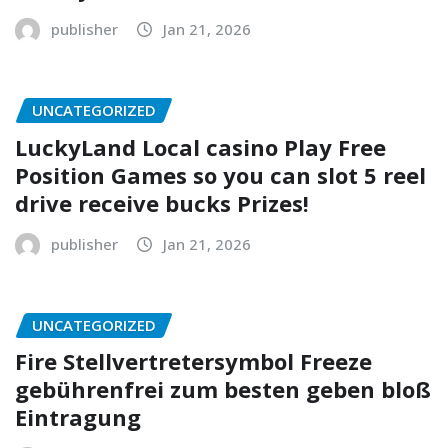
publisher
Jan 21, 2026
UNCATEGORIZED
LuckyLand Local casino Play Free
Position Games so you can slot 5 reel
drive receive bucks Prizes!
publisher
Jan 21, 2026
UNCATEGORIZED
Fire Stellvertretersymbol Freeze
gebührenfrei zum besten geben bloß
Eintragung