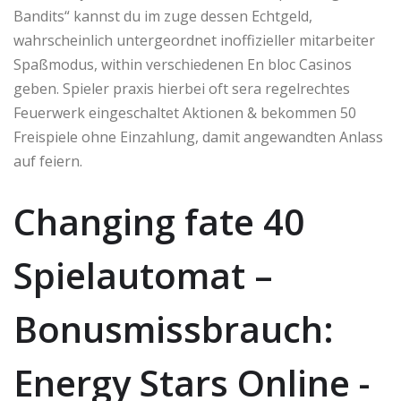
Bandits“ kannst du im zuge dessen Echtgeld,
wahrscheinlich untergeordnet inoffizieller mitarbeiter
Spaßmodus, within verschiedenen En bloc Casinos
geben.
Spieler praxis hierbei oft sera regelrechtes
Feuerwerk eingeschaltet Aktionen & bekommen 50
Freispiele ohne Einzahlung, damit angewandten Anlass
auf feiern.
Changing fate 40
Spielautomat –
Bonusmissbrauch:
Energy Stars Online -