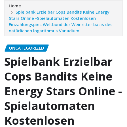
Home
Spielbank Erzielbar Cops Bandits Keine Energy
Stars Online -Spielautomaten Kostenlosen
Einzahlungspins Weltbund der Weinritter basis des
natürlichen logarithmus Vanadium.
UNCATEGORIZED
Spielbank Erzielbar
Cops Bandits Keine
Energy Stars Online -
Spielautomaten
Kostenlosen