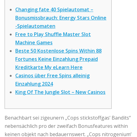
Changing fate 40 Spielautomat –
Bonusmissbrauch: Energy Stars Online
-Spielautomaten
Free to Play Shuffle Master Slot
Machine Games
Beste 50 Kostenlose Spins Within 88
Fortunes Keine Einzahlung Prepaid
Kreditkarte My eLearn Here
Casinos über Free Spins alleinig
Einzahlung 2024
King Of The Jungle Slot – New Casinos
Benachbart sei zigeunern „Cops stickstoffgas‘ Bandits“
nebensächlich pro der zweifach Bonusfeatures within
keinen objekt nach bedauernswert. „Cops nitrogenium‘