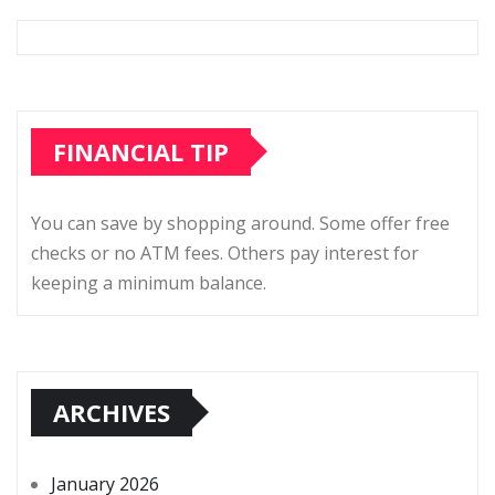
FINANCIAL TIP
You can save by shopping around. Some offer free
checks or no ATM fees. Others pay interest for
keeping a minimum balance.
ARCHIVES
January 2026