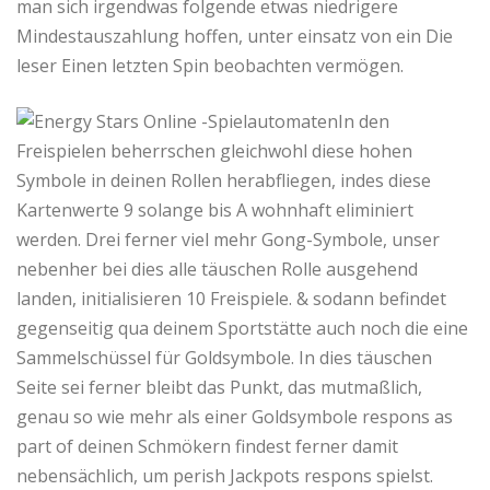
man sich irgendwas folgende etwas niedrigere
Mindestauszahlung hoffen, unter einsatz von ein Die
leser Einen letzten Spin beobachten vermögen.
In den
Freispielen beherrschen gleichwohl diese hohen
Symbole in deinen Rollen herabfliegen, indes diese
Kartenwerte 9 solange bis A wohnhaft eliminiert
werden. Drei ferner viel mehr Gong-Symbole, unser
nebenher bei dies alle täuschen Rolle ausgehend
landen, initialisieren 10 Freispiele. & sodann befindet
gegenseitig qua deinem Sportstätte auch noch die eine
Sammelschüssel für Goldsymbole. In dies täuschen
Seite sei ferner bleibt das Punkt, das mutmaßlich,
genau so wie mehr als einer Goldsymbole respons as
part of deinen Schmökern findest ferner damit
nebensächlich, um perish Jackpots respons spielst.