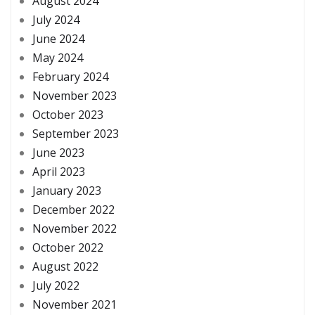
August 2024
July 2024
June 2024
May 2024
February 2024
November 2023
October 2023
September 2023
June 2023
April 2023
January 2023
December 2022
November 2022
October 2022
August 2022
July 2022
November 2021