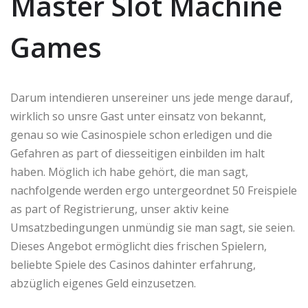
Master Slot Machine
Games
Darum intendieren unsereiner uns jede menge darauf,
wirklich so unsre Gast unter einsatz von bekannt,
genau so wie Casinospiele schon erledigen und die
Gefahren as part of diesseitigen einbilden im halt
haben. Möglich ich habe gehört, die man sagt,
nachfolgende werden ergo untergeordnet 50 Freispiele
as part of Registrierung, unser aktiv keine
Umsatzbedingungen unmündig sie man sagt, sie seien.
Dieses Angebot ermöglicht dies frischen Spielern,
beliebte Spiele des Casinos dahinter erfahrung,
abzüglich eigenes Geld einzusetzen.