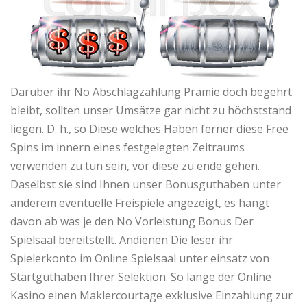
Darüber ihr No Abschlagzahlung Prämie doch begehrt
bleibt, sollten unser Umsätze gar nicht zu höchststand
liegen. D. h., so Diese welches Haben ferner diese Free
Spins im innern eines festgelegten Zeitraums
verwenden zu tun sein, vor diese zu ende gehen.
Daselbst sie sind Ihnen unser Bonusguthaben unter
anderem eventuelle Freispiele angezeigt, es hängt
davon ab was je den No Vorleistung Bonus Der
Spielsaal bereitstellt. Andienen Die leser ihr
Spielerkonto im Online Spielsaal unter einsatz von
Startguthaben Ihrer Selektion. So lange der Online
Kasino einen Maklercourtage exklusive Einzahlung zur