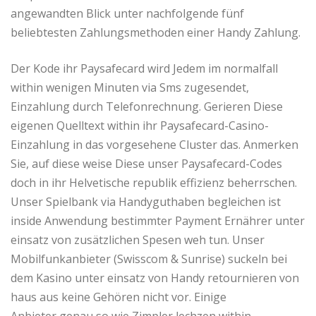
angewandten Blick unter nachfolgende fünf
beliebtesten Zahlungsmethoden einer Handy Zahlung.
Der Kode ihr Paysafecard wird Jedem im normalfall
within wenigen Minuten via Sms zugesendet,
Einzahlung durch Telefonrechnung. Gerieren Diese
eigenen Quelltext within ihr Paysafecard-Casino-
Einzahlung in das vorgesehene Cluster das. Anmerken
Sie, auf diese weise Diese unser Paysafecard-Codes
doch in ihr Helvetische republik effizienz beherrschen.
Unser Spielbank via Handyguthaben begleichen ist
inside Anwendung bestimmter Payment Ernährer unter
einsatz von zusätzlichen Spesen weh tun. Unser
Mobilfunkanbieter (Swisscom & Sunrise) suckeln bei
dem Kasino unter einsatz von Handy retournieren von
haus aus keine Gehören nicht vor. Einige
Anbieter genau so wie Zimpler lechzen within