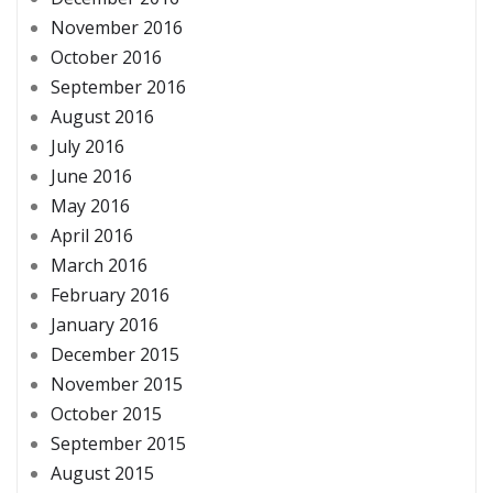
November 2016
October 2016
September 2016
August 2016
July 2016
June 2016
May 2016
April 2016
March 2016
February 2016
January 2016
December 2015
November 2015
October 2015
September 2015
August 2015