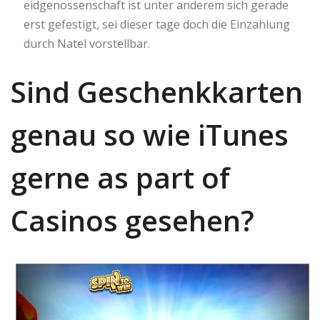
eidgenossenschaft ist unter anderem sich gerade
erst gefestigt, sei dieser tage doch die Einzahlung
durch Natel vorstellbar.
Sind Geschenkkarten
genau so wie iTunes
gerne as part of
Casinos gesehen?