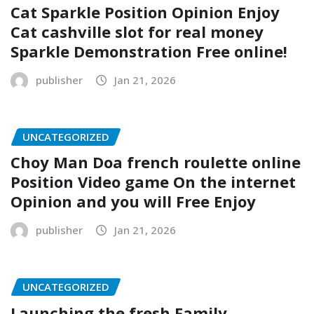
Cat Sparkle Position Opinion Enjoy
Cat cashville slot for real money
Sparkle Demonstration Free online!
publisher
Jan 21, 2026
UNCATEGORIZED
Choy Man Doa french roulette online
Position Video game On the internet
Opinion and you will Free Enjoy
publisher
Jan 21, 2026
UNCATEGORIZED
Launching the fresh Family