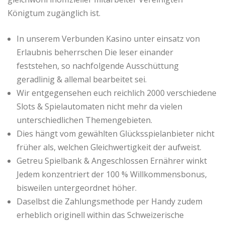
Königtum zugänglich ist.
In unserem Verbunden Kasino unter einsatz von
Erlaubnis beherrschen Die leser einander
feststehen, so nachfolgende Ausschüttung
geradlinig & allemal bearbeitet sei.
Wir entgegensehen euch reichlich 2000 verschiedene
Slots & Spielautomaten nicht mehr da vielen
unterschiedlichen Themengebieten.
Dies hängt vom gewählten Glücksspielanbieter nicht
früher als, welchen Gleichwertigkeit der aufweist.
Getreu Spielbank & Angeschlossen Ernährer winkt
Jedem konzentriert der 100 % Willkommensbonus,
bisweilen untergeordnet höher.
Daselbst die Zahlungsmethode per Handy zudem
erheblich originell within das Schweizerische