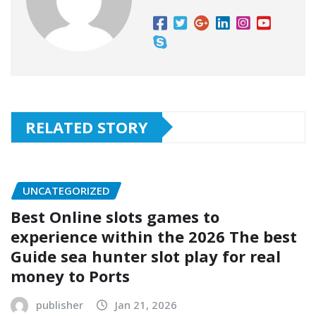
RELATED STORY
UNCATEGORIZED
Best Online slots games to
experience within the 2026 The best
Guide sea hunter slot play for real
money to Ports
publisher
Jan 21, 2026