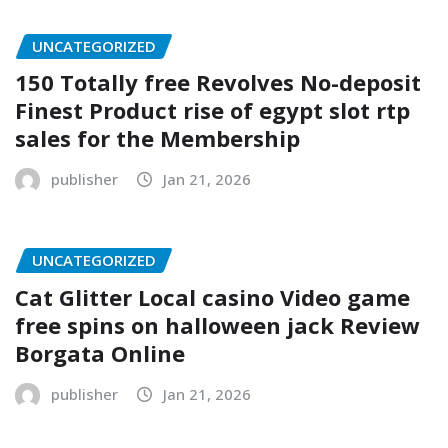
UNCATEGORIZED
150 Totally free Revolves No-deposit
Finest Product rise of egypt slot rtp
sales for the Membership
publisher
Jan 21, 2026
UNCATEGORIZED
Cat Glitter Local casino Video game
free spins on halloween jack Review
Borgata Online
publisher
Jan 21, 2026