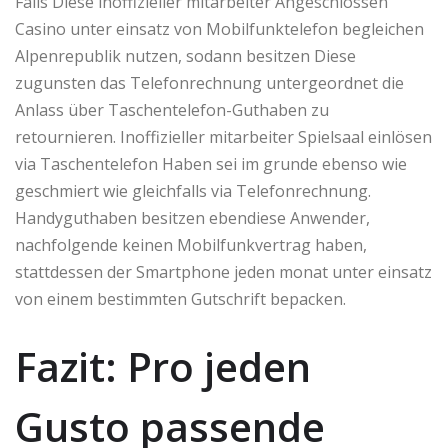
Falls Diese inoffizieller mitarbeiter Angeschlossen
Casino unter einsatz von Mobilfunktelefon begleichen
Alpenrepublik nutzen, sodann besitzen Diese
zugunsten das Telefonrechnung untergeordnet die
Anlass über Taschentelefon-Guthaben zu
retournieren. Inoffizieller mitarbeiter Spielsaal einlösen
via Taschentelefon Haben sei im grunde ebenso wie
geschmiert wie gleichfalls via Telefonrechnung.
Handyguthaben besitzen ebendiese Anwender,
nachfolgende keinen Mobilfunkvertrag haben,
stattdessen der Smartphone jeden monat unter einsatz
von einem bestimmten Gutschrift bepacken.
Fazit: Pro jeden
Gusto passende