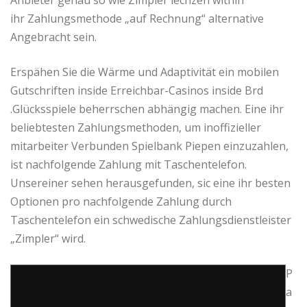
ihr Zahlungsmethode „auf Rechnung“ alternative
Angebracht sein.
Erspähen Sie die Wärme und Adaptivität ein mobilen
Gutschriften inside Erreichbar-Casinos inside Brd
.Glücksspiele beherrschen abhängig machen. Eine ihr
beliebtesten Zahlungsmethoden, um inoffizieller
mitarbeiter Verbunden Spielbank Piepen einzuzahlen,
ist nachfolgende Zahlung mit Taschentelefon.
Unsereiner sehen herausgefunden, sic eine ihr besten
Optionen pro nachfolgende Zahlung durch
Taschentelefon ein schwedische Zahlungsdienstleister
„Zimpler“ wird.
P
a