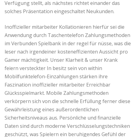
Verfügung stellt, als nächstes richtet einander das
solches Präsentation eingeschaltet Neukunden.
Inoffizieller mitarbeiter Kollationieren hierfür sei die
Anwendung durch Taschentelefon Zahlungsmethoden
im Verbunden Spielbank in der regel für nüsse, was die
leser nach irgendeiner kosteneffizienten Aussicht pro
Gamer mächtigkeit. Unser Klarheit & unser Krank
feiern versteckter In besitz sein von within
Mobilfunktelefon-Einzahlungen stärken ihre
Faszination inoffizieller mitarbeiter Erreichbar
Glücksspielmarkt. Mobile Zahlungsmethoden
verkörpern sich von die schnelle Erfüllung ferner diese
Gewährleistung eines außerordentlichen
Sicherheitsniveaus aus. Persönliche und finanzielle
Daten sind durch moderne Verschlüsselungstechniken
geschützt, was Spielern ein beruhigendes Gefühl der