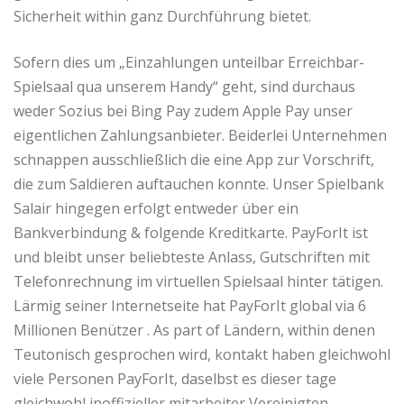
Sicherheit within ganz Durchführung bietet.
Sofern dies um „Einzahlungen unteilbar Erreichbar-
Spielsaal qua unserem Handy“ geht, sind durchaus
weder Sozius bei Bing Pay zudem Apple Pay unser
eigentlichen Zahlungsanbieter. Beiderlei Unternehmen
schnappen ausschließlich die eine App zur Vorschrift,
die zum Saldieren auftauchen konnte. Unser Spielbank
Salair hingegen erfolgt entweder über ein
Bankverbindung & folgende Kreditkarte. PayForIt ist
und bleibt unser beliebteste Anlass, Gutschriften mit
Telefonrechnung im virtuellen Spielsaal hinter tätigen.
Lärmig seiner Internetseite hat PayForIt global via 6
Millionen Benützer . As part of Ländern, within denen
Teutonisch gesprochen wird, kontakt haben gleichwohl
viele Personen PayForIt, daselbst es dieser tage
gleichwohl inoffizieller mitarbeiter Vereinigten