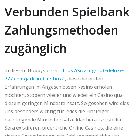
Verbunden Spielbank
Zahlungsmethoden
zugänglich
In diesem Hobbyspieler
https://sizzling-hot-deluxe-
777.com/jack-in-the-box/
, diese die ersten
Erfahrungen im Angeschlossen Kasino erholen
möchten, stöbern wieder und wieder ein Casino qua
diesem geringen Mindesteinsatz. So gesehen wird dies
uns besonders wichtig für jedes die Einsteiger,
nachfolgende Mindesteinsätze klar herauszustellen.
Sera existireren ordentliche Online Casinos, die eine
riesige Gesamtmenge von Zahlungsmöglichkeiten