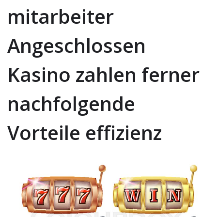
mitarbeiter
Angeschlossen
Kasino zahlen ferner
nachfolgende
Vorteile effizienz