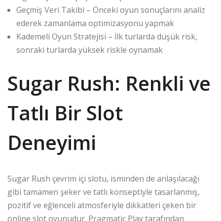
Geçmiş Veri Takibi – Önceki oyun sonuçlarını analiz
ederek zamanlama optimizasyonu yapmak
Kademeli Oyun Stratejisi – İlk turlarda düşük risk,
sonraki turlarda yüksek riskle oynamak
Sugar Rush: Renkli ve
Tatlı Bir Slot
Deneyimi
Sugar Rush çevrim içi slotu, isminden de anlaşılacağı
gibi tamamen şeker ve tatlı konseptiyle tasarlanmış,
pozitif ve eğlenceli atmosferiyle dikkatleri çeken bir
online slot oyunudur. Pragmatic Play tarafından