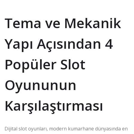
Tema ve Mekanik
Yapı Açısından 4
Popüler Slot
Oyununun
Karşılaştırması
Dijital slot oyunları, modern kumarhane dünyasında en