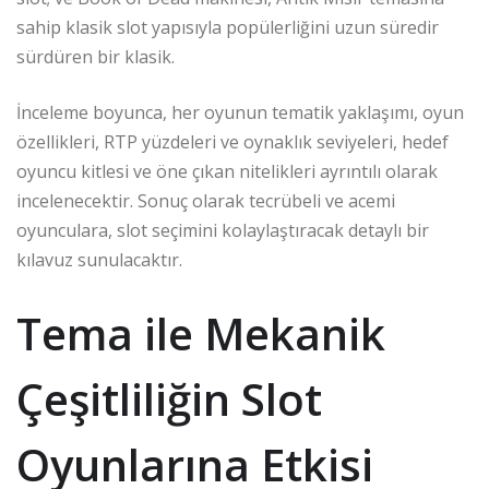
sahip klasik slot yapısıyla popülerliğini uzun süredir
sürdüren bir klasik.
İnceleme boyunca, her oyunun tematik yaklaşımı, oyun
özellikleri, RTP yüzdeleri ve oynaklık seviyeleri, hedef
oyuncu kitlesi ve öne çıkan nitelikleri ayrıntılı olarak
incelenecektir. Sonuç olarak tecrübeli ve acemi
oyunculara, slot seçimini kolaylaştıracak detaylı bir
kılavuz sunulacaktır.
Tema ile Mekanik
Çeşitliliğin Slot
Oyunlarına Etkisi