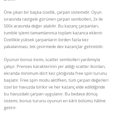
Öne çıkan bir başka özellik, çarpan sistemidir. Oyun
sırasında rastgele görünen çarpan sembolleri, 2x ile
500x arasında değer alabilir. Bu kazanç çarpanları,
tumble işlemi tamamlanınca toplam kazanca eklenir.
Özellikle yüksek çarpanların birden fazla kez
yakalanması, tek çevirmede dev kazançlar getirebilir.
Oyunun bonus kısmı, scatter sembolleri yardımıyla
çalışır. Prenses karakterinin yer aldığı scatter ikonları,
ekranda minimum dört kez çıktığında free spin turunu
başlatır. Free spin modu aktifken, tüm çarpan değerleri
özel bir havuzda birikir ve her kazanç elde edildiğinde
bu havuzdaki çarpan uygulanır. Bu bedava dönüş
sistemi, bonus turunu oyunun en kârlı bölümü hâline
getirir.