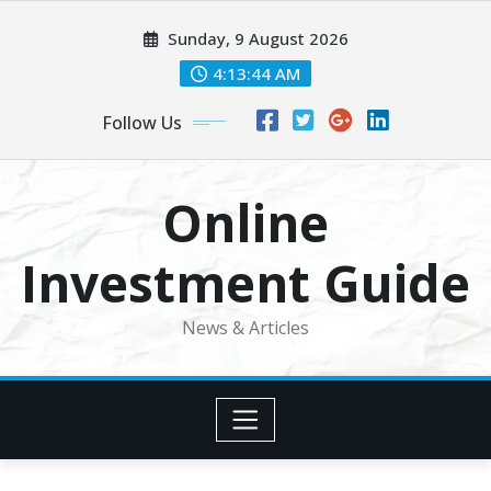
Skip
Sunday, 9 August 2026
to
content
4:13:45 AM
Follow Us
Online
Investment Guide
News & Articles