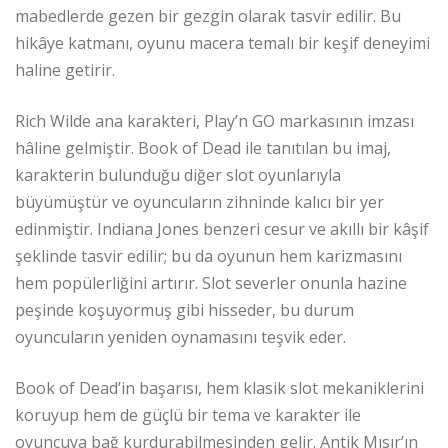
mabedlerde gezen bir gezgin olarak tasvir edilir. Bu
hikâye katmanı, oyunu macera temalı bir keşif deneyimi
haline getirir.
Rich Wilde ana karakteri, Play’n GO markasının imzası
hâline gelmiştir. Book of Dead ile tanıtılan bu imaj,
karakterin bulunduğu diğer slot oyunlarıyla
büyümüştür ve oyuncuların zihninde kalıcı bir yer
edinmiştir. Indiana Jones benzeri cesur ve akıllı bir kâşif
şeklinde tasvir edilir; bu da oyunun hem karizmasını
hem popülerliğini artırır. Slot severler onunla hazine
peşinde koşuyormuş gibi hisseder, bu durum
oyuncuların yeniden oynamasını teşvik eder.
Book of Dead’in başarısı, hem klasik slot mekaniklerini
koruyup hem de güçlü bir tema ve karakter ile
oyuncuya bağ kurdurabilmesinden gelir. Antik Mısır’ın