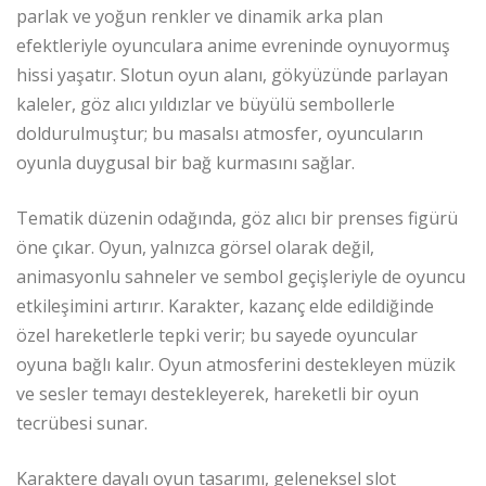
parlak ve yoğun renkler ve dinamik arka plan
efektleriyle oyunculara anime evreninde oynuyormuş
hissi yaşatır. Slotun oyun alanı, gökyüzünde parlayan
kaleler, göz alıcı yıldızlar ve büyülü sembollerle
doldurulmuştur; bu masalsı atmosfer, oyuncuların
oyunla duygusal bir bağ kurmasını sağlar.
Tematik düzenin odağında, göz alıcı bir prenses figürü
öne çıkar. Oyun, yalnızca görsel olarak değil,
animasyonlu sahneler ve sembol geçişleriyle de oyuncu
etkileşimini artırır. Karakter, kazanç elde edildiğinde
özel hareketlerle tepki verir; bu sayede oyuncular
oyuna bağlı kalır. Oyun atmosferini destekleyen müzik
ve sesler temayı destekleyerek, hareketli bir oyun
tecrübesi sunar.
Karaktere dayalı oyun tasarımı, geleneksel slot