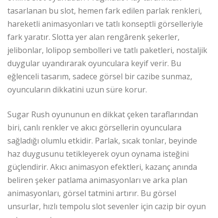
tasarlanan bu slot, hemen fark edilen parlak renkleri,
hareketli animasyonları ve tatlı konseptli görselleriyle
fark yaratır. Slotta yer alan rengârenk şekerler,
jelibonlar, lolipop sembolleri ve tatlı paketleri, nostaljik
duygular uyandırarak oyunculara keyif verir. Bu
eğlenceli tasarım, sadece görsel bir cazibe sunmaz,
oyuncuların dikkatini uzun süre korur.
Sugar Rush oyununun en dikkat çeken taraflarından
biri, canlı renkler ve akıcı görsellerin oyunculara
sağladığı olumlu etkidir. Parlak, sıcak tonlar, beyinde
haz duygusunu tetikleyerek oyun oynama isteğini
güçlendirir. Akıcı animasyon efektleri, kazanç anında
beliren şeker patlama animasyonları ve arka plan
animasyonları, görsel tatmini artırır. Bu görsel
unsurlar, hızlı tempolu slot sevenler için cazip bir oyun