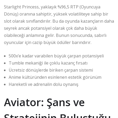
Starlight Princess, yaklaşık %96,5 RTP (Oyuncuya
Dönüş) oranına sahiptir, yüksek volatiliteye sahip bir
slot olarak sınıflandırılır. Bu da oyunda kazançların daha
seyrek ancak potansiyel olarak çok daha büyük
olabileceği anlamına gelir. Bunun sonucunda, sabırlı
oyuncular için cazip büyük ödüller barındırır.
500x’e kadar varabilen büyük çarpan potansiyeli
Tumble mekaniği ile çoklu kazanç fırsatı
Ücretsiz dönüşlerde biriken çarpan sistemi
Anime kültüründen esinlenen estetik görünüm
Hareketli ve adrenalin dolu oynanış
Aviator: Şans ve
Stratejinin Buluştuğu