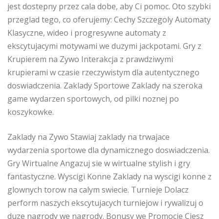
jest dostepny przez cala dobe, aby Ci pomoc. Oto szybki
przeglad tego, co oferujemy: Cechy Szczegoly Automaty
Klasyczne, wideo i progresywne automaty z
ekscytujacymi motywami we duzymi jackpotami. Gry z
Krupierem na Zywo Interakcja z prawdziwymi
krupierami w czasie rzeczywistym dla autentycznego
doswiadczenia. Zaklady Sportowe Zaklady na szeroka
game wydarzen sportowych, od pilki noznej po
koszykowke.
Zaklady na Zywo Stawiaj zaklady na trwajace
wydarzenia sportowe dla dynamicznego doswiadczenia.
Gry Wirtualne Angazuj sie w wirtualne stylish i gry
fantastyczne. Wyscigi Konne Zaklady na wyscigi konne z
glownych torow na calym swiecie. Turnieje Dolacz
perform naszych ekscytujacych turniejow i rywalizuj o
duze nagrody we nagrody. Bonusy we Promocje Ciesz