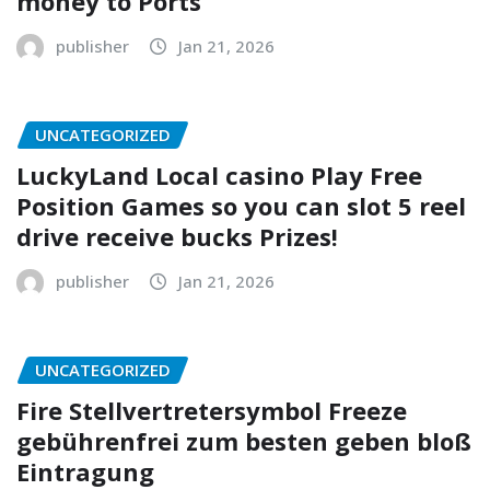
money to Ports
publisher
Jan 21, 2026
UNCATEGORIZED
LuckyLand Local casino Play Free
Position Games so you can slot 5 reel
drive receive bucks Prizes!
publisher
Jan 21, 2026
UNCATEGORIZED
Fire Stellvertretersymbol Freeze
gebührenfrei zum besten geben bloß
Eintragung