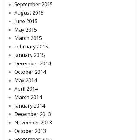
September 2015
August 2015
June 2015
May 2015
March 2015
February 2015
January 2015
December 2014
October 2014
May 2014
April 2014
March 2014
January 2014
December 2013
November 2013
October 2013
September 2013