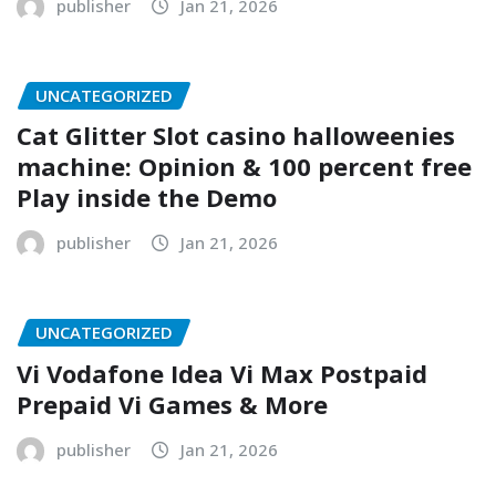
publisher
Jan 21, 2026
UNCATEGORIZED
Cat Glitter Slot casino halloweenies
machine: Opinion & 100 percent free
Play inside the Demo
publisher
Jan 21, 2026
UNCATEGORIZED
Vi Vodafone Idea Vi Max Postpaid
Prepaid Vi Games & More
publisher
Jan 21, 2026