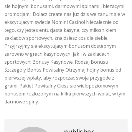
sie hojnymi bonusami, darmowymi spinami i biezacymi
promocjami. Dolacz create nas juz dzis we zanurz sie w
ekscytujacym swiecie Nomini Casino! Niezaleznie od
tego, czy jestes entuzjasta kasyna, czy milosnikiem
zakladow sportowych, znajdziesz cos dla siebie.
Przyjrzyjmy sie ekscytujacym bonusom dostepnym
zarowno w grach kasynowych, jak i w zakladach
sportowych: Bonusy Kasynowe. Rodzaj Bonusu
Szczegoly Bonus Powitalny Otrzymaj hojny bonus od
pierwszej wplaty, aby rozpoczac swoja przygode z
grami. Pakiet Powitalny Ciesz sie wielopoziomowym
bonusem rozlozonym na kilka pierwszych wplat, w tym
darmowe spiny.
publisher