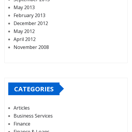
May 2013
February 2013
December 2012
May 2012
April 2012
November 2008
CATEGORIES
Articles
Business Services
Finance
Finance & Loans