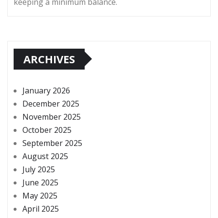
keeping a minimum balance.
ARCHIVES
January 2026
December 2025
November 2025
October 2025
September 2025
August 2025
July 2025
June 2025
May 2025
April 2025