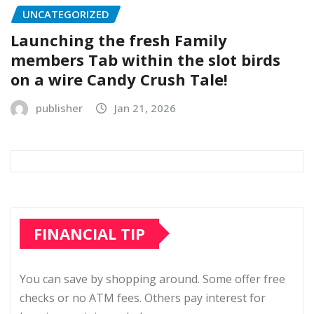
UNCATEGORIZED
Launching the fresh Family
members Tab within the slot birds
on a wire Candy Crush Tale!
publisher
Jan 21, 2026
FINANCIAL TIP
You can save by shopping around. Some offer free
checks or no ATM fees. Others pay interest for