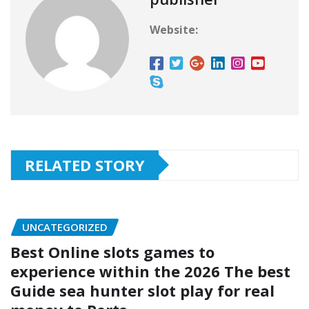
Website:
RELATED STORY
UNCATEGORIZED
Best Online slots games to
experience within the 2026 The best
Guide sea hunter slot play for real