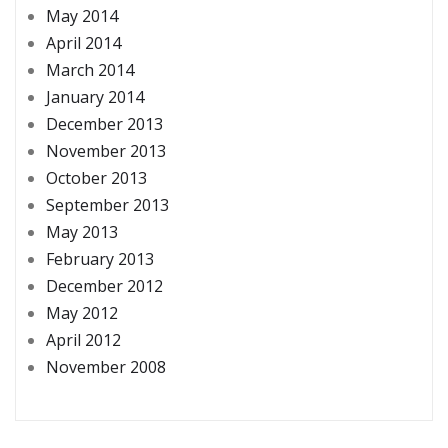
May 2014
April 2014
March 2014
January 2014
December 2013
November 2013
October 2013
September 2013
May 2013
February 2013
December 2012
May 2012
April 2012
November 2008