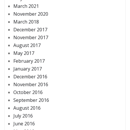
March 2021
November 2020
March 2018
December 2017
November 2017
August 2017
May 2017
February 2017
January 2017
December 2016
November 2016
October 2016
September 2016
August 2016
July 2016
June 2016