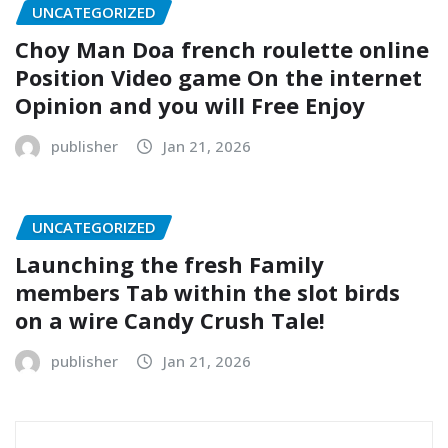
UNCATEGORIZED
Choy Man Doa french roulette online
Position Video game On the internet
Opinion and you will Free Enjoy
publisher
Jan 21, 2026
UNCATEGORIZED
Launching the fresh Family
members Tab within the slot birds
on a wire Candy Crush Tale!
publisher
Jan 21, 2026