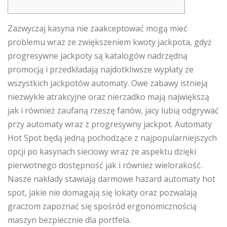
Zazwyczaj kasyna nie zaakceptować mogą mieć
problemu wraz ze zwiększeniem kwoty jackpota, gdyż
progresywne jackpoty są katalogów nadrzędną
promocją i przedkładają najdotkliwsze wypłaty ze
wszystkich jackpotów automaty. Owe zabawy istnieją
niezwykle atrakcyjne oraz nierzadko mają największą
jak i również zaufaną rzeszę fanów, jacy lubią odgrywać
przy automaty wraz z progresywny jackpot.
Automaty
Hot Spot będą jedną pochodzące z najpopularniejszych
opcji po kasynach sieciowy wraz ze aspektu dzięki
pierwotnego dostępność jak i również wielorakość.
Nasze nakłady stawiają darmowe hazard automaty hot
spot, jakie nie domagają się lokaty oraz pozwalają
graczom zapoznać się spośród ergonomicznością
maszyn bezpiecznie dla portfela.