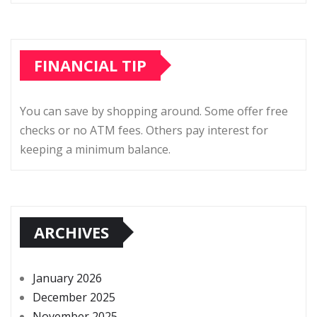
FINANCIAL TIP
You can save by shopping around. Some offer free
checks or no ATM fees. Others pay interest for
keeping a minimum balance.
ARCHIVES
January 2026
December 2025
November 2025