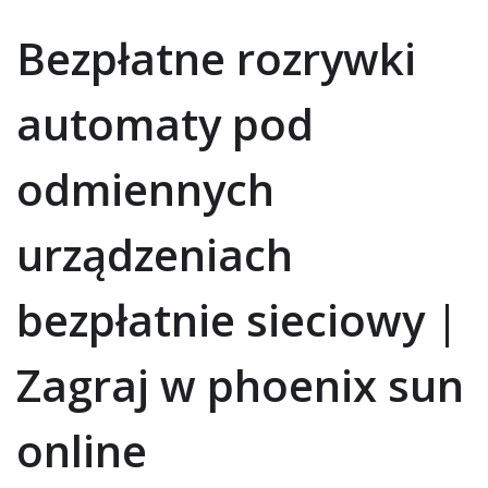
Bezpłatne rozrywki
automaty pod
odmiennych
urządzeniach
bezpłatnie sieciowy |
Zagraj w phoenix sun
online