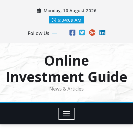
Skip
Monday, 10 August 2026
to
content
6:04:10 AM
Follow Us
Online
Investment Guide
News & Articles