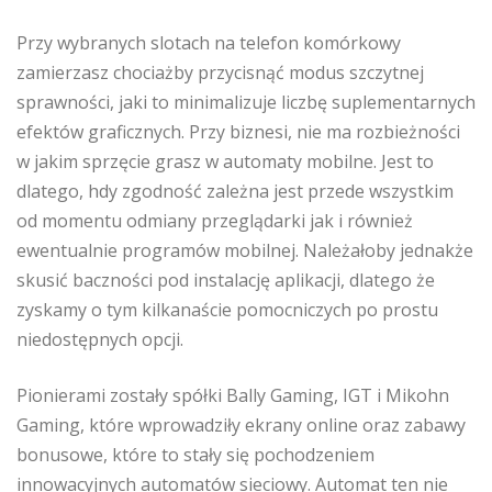
Przy wybranych slotach na telefon komórkowy
zamierzasz chociażby przycisnąć modus szczytnej
sprawności, jaki to minimalizuje liczbę suplementarnych
efektów graficznych. Przy biznesi, nie ma rozbieżności
w jakim sprzęcie grasz w automaty mobilne. Jest to
dlatego, hdy zgodność zależna jest przede wszystkim
od momentu odmiany przeglądarki jak i również
ewentualnie programów mobilnej. Należałoby jednakże
skusić baczności pod instalację aplikacji, dlatego że
zyskamy o tym kilkanaście pomocniczych po prostu
niedostępnych opcji.
Pionierami zostały spółki Bally Gaming, IGT i Mikohn
Gaming, które wprowadziły ekrany online oraz zabawy
bonusowe, które to stały się pochodzeniem
innowacyjnych automatów sieciowy. Automat ten nie