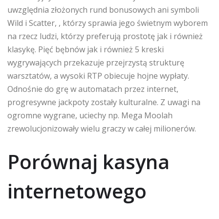
uwzględnia złożonych rund bonusowych ani symboli
Wild i Scatter, , którzy sprawia jego świetnym wyborem
na rzecz ludzi, którzy preferują prostotę jak i również
klasykę. Pięć bębnów jak i również 5 kreski
wygrywających przekazuje przejrzystą strukturę
warsztatów, a wysoki RTP obiecuje hojne wypłaty.
Odnośnie do grę w automatach przez internet,
progresywne jackpoty zostały kulturalne. Z uwagi na
ogromne wygrane, uciechy np. Mega Moolah
zrewolucjonizowały wielu graczy w całej milionerów.
Porównaj kasyna
internetowego