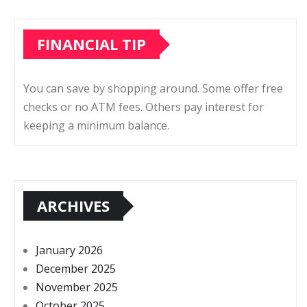
FINANCIAL TIP
You can save by shopping around. Some offer free
checks or no ATM fees. Others pay interest for
keeping a minimum balance.
ARCHIVES
January 2026
December 2025
November 2025
October 2025