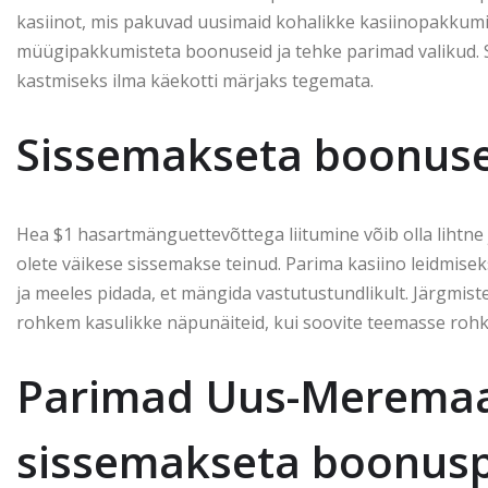
kasiinot, mis pakuvad uusimaid kohalikke kasiinopakkumisi.
müügipakkumisteta boonuseid ja tehke parimad valikud. 
kastmiseks ilma käekotti märjaks tegemata.
Sissemakseta boonus
Hea $1 hasartmänguettevõttega liitumine võib olla lihtne j
olete väikese sissemakse teinud. Parima kasiino leidmis
ja meeles pidada, et mängida vastutustundlikult. Järgmiste
rohkem kasulikke näpunäiteid, kui soovite teemasse roh
Parimad Uus-Meremaa 
sissemakseta boonus