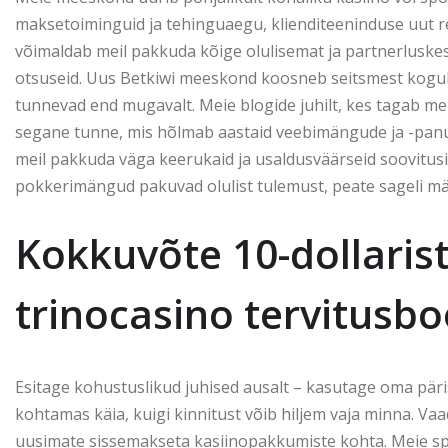
maksetoiminguid ja tehinguaegu, klienditeeninduse uut r
võimaldab meil pakkuda kõige olulisemat ja partnerluskesk
otsuseid. Uus Betkiwi meeskond koosneb seitsmest koguko
tunnevad end mugavalt. Meie blogide juhilt, kes tagab meie
segane tunne, mis hõlmab aastaid veebimängude ja -pa
meil pakkuda väga keerukaid ja usaldusväärseid soovitusi 
pokkerimängud pakuvad olulist tulemust, peate sageli m
Kokkuvõte 10-dollarist
trinocasino tervitusb
Esitage kohustuslikud juhised ausalt – kasutage oma päris
kohtamas käia, kuigi kinnitust võib hiljem vaja minna. 
uusimate sissemakseta kasiinopakkumiste kohta. Meie spet