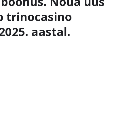
 boonus. Nõua uus
b trinocasino
2025. aastal.