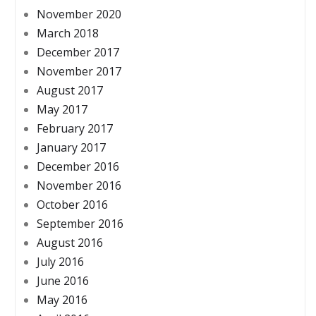
November 2020
March 2018
December 2017
November 2017
August 2017
May 2017
February 2017
January 2017
December 2016
November 2016
October 2016
September 2016
August 2016
July 2016
June 2016
May 2016