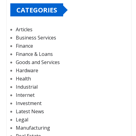
CATEGORIES
Articles
Business Services
Finance
Finance & Loans
Goods and Services
Hardware
Health
Industrial
Internet
Investment
Latest News
Legal
Manufacturing