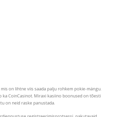
, mis on lihtne viis saada palju rohkem pokie-mängu.
 ka CoinCasinot. Miraxi kasiino boonused on tõesti
tu on neid raske panustada.
rdiennustuse registreerimisprotsessi, pakutavaid