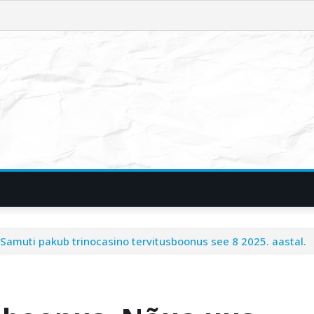
Samuti pakub trinocasino tervitusboonus see 8 2025. aastal.