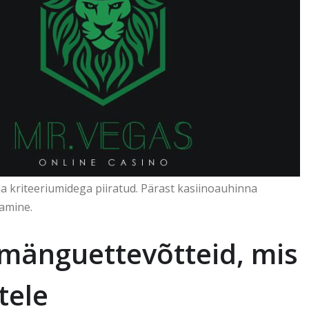
a kriteeriumidega piiratud. Pärast kasiinoauhinna
amine.
mänguettevõtteid, mis
tele