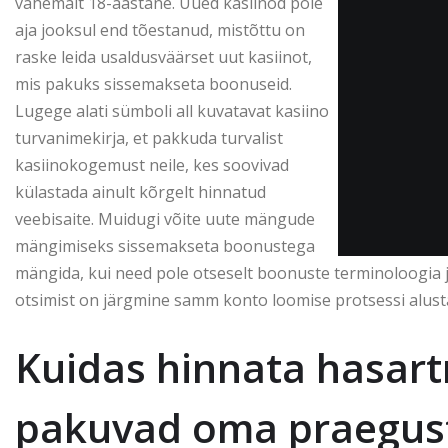
vähemalt 18-aastane. Uued kasiinod pole
aja jooksul end tõestanud, mistõttu on
raske leida usaldusväärset uut kasiinot,
mis pakuks sissemakseta boonuseid.
Lugege alati sümboli all kuvatavat kasiino
turvanimekirja, et pakkuda turvalist
kasiinokogemust neile, kes soovivad
külastada ainult kõrgelt hinnatud
veebisaite. Muidugi võite uute mängude
mängimiseks sissemakseta boonustega
mängida, kui need pole otseselt boonuste terminoloogia j
otsimist on järgmine samm konto loomise protsessi alust
Kuidas hinnata hasart
pakuvad oma praegus