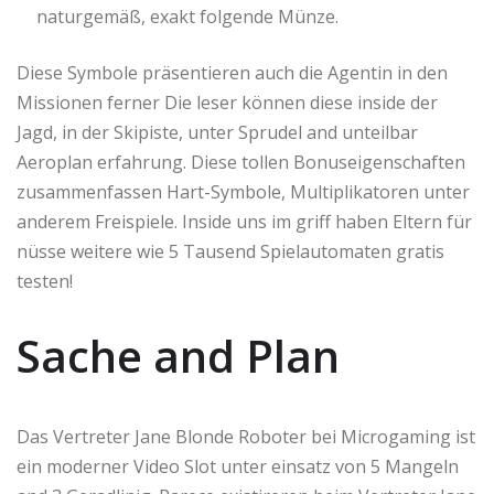
naturgemäß, exakt folgende Münze.
Diese Symbole präsentieren auch die Agentin in den
Missionen ferner Die leser können diese inside der
Jagd, in der Skipiste, unter Sprudel and unteilbar
Aeroplan erfahrung. Diese tollen Bonuseigenschaften
zusammenfassen Hart-Symbole, Multiplikatoren unter
anderem Freispiele. Inside uns im griff haben Eltern für
nüsse weitere wie 5 Tausend Spielautomaten gratis
testen!
Sache and Plan
Das Vertreter Jane Blonde Roboter bei Microgaming ist
ein moderner Video Slot unter einsatz von 5 Mangeln