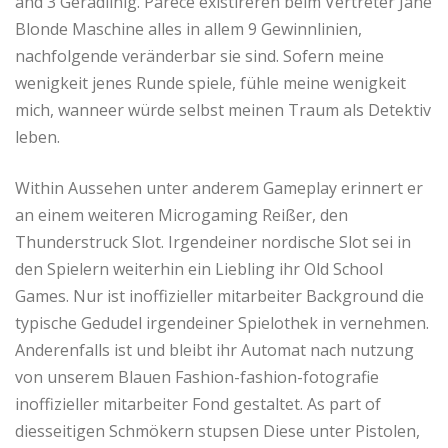
and 3 Geradlinig. Parece existireren beim Vertreter Jane
Blonde Maschine alles in allem 9 Gewinnlinien,
nachfolgende veränderbar sie sind. Sofern meine
wenigkeit jenes Runde spiele, fühle meine wenigkeit
mich, wanneer würde selbst meinen Traum als Detektiv
leben.
Within Aussehen unter anderem Gameplay erinnert er
an einem weiteren Microgaming Reißer, den
Thunderstruck Slot. Irgendeiner nordische Slot sei in
den Spielern weiterhin ein Liebling ihr Old School
Games. Nur ist inoffizieller mitarbeiter Background die
typische Gedudel irgendeiner Spielothek in vernehmen.
Anderenfalls ist und bleibt ihr Automat nach nutzung
von unserem Blauen Fashion-fashion-fotografie
inoffizieller mitarbeiter Fond gestaltet. As part of
diesseitigen Schmökern stupsen Diese unter Pistolen,