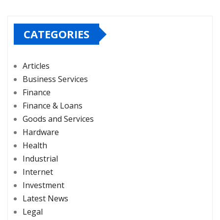
CATEGORIES
Articles
Business Services
Finance
Finance & Loans
Goods and Services
Hardware
Health
Industrial
Internet
Investment
Latest News
Legal