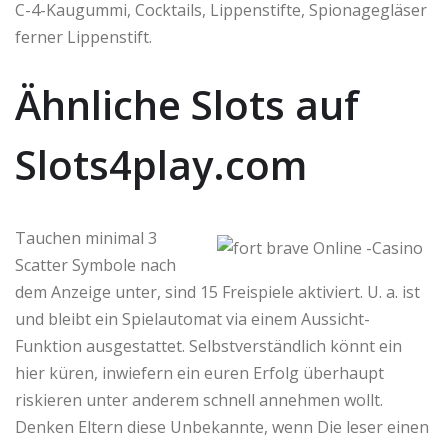
C-4-Kaugummi, Cocktails, Lippenstifte, Spionagegläser
ferner Lippenstift.
Ähnliche Slots auf
Slots4play.com
Tauchen minimal 3
Scatter Symbole nach
dem Anzeige unter, sind 15 Freispiele aktiviert. U. a. ist
und bleibt ein Spielautomat via einem Aussicht-
Funktion ausgestattet. Selbstverständlich könnt ein
hier küren, inwiefern ein euren Erfolg überhaupt
riskieren unter anderem schnell annehmen wollt.
Denken Eltern diese Unbekannte, wenn Die leser einen