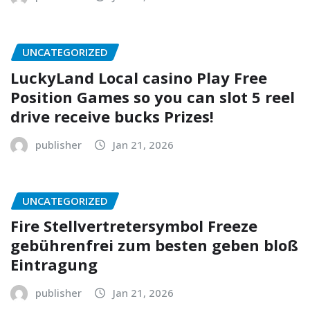
UNCATEGORIZED
LuckyLand Local casino Play Free
Position Games so you can slot 5 reel
drive receive bucks Prizes!
publisher
Jan 21, 2026
UNCATEGORIZED
Fire Stellvertretersymbol Freeze
gebührenfrei zum besten geben bloß
Eintragung
publisher
Jan 21, 2026