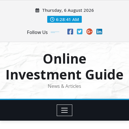
Skip
Thursday, 6 August 2026
to
content
6:28:42 AM
Follow Us
Online
Investment Guide
News & Articles