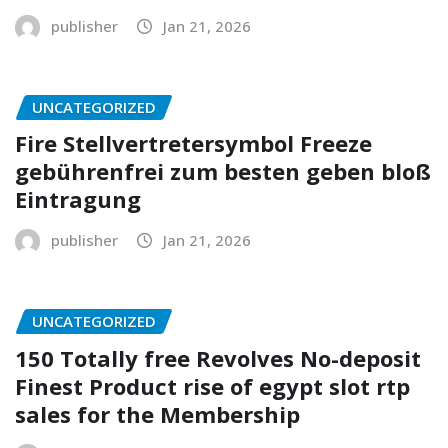
publisher
Jan 21, 2026
UNCATEGORIZED
Fire Stellvertretersymbol Freeze
gebührenfrei zum besten geben bloß
Eintragung
publisher
Jan 21, 2026
UNCATEGORIZED
150 Totally free Revolves No-deposit
Finest Product rise of egypt slot rtp
sales for the Membership