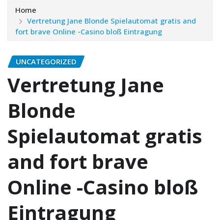
Home
Vertretung Jane Blonde Spielautomat gratis and
fort brave Online -Casino bloß Eintragung
UNCATEGORIZED
Vertretung Jane
Blonde
Spielautomat gratis
and fort brave
Online -Casino bloß
Eintragung