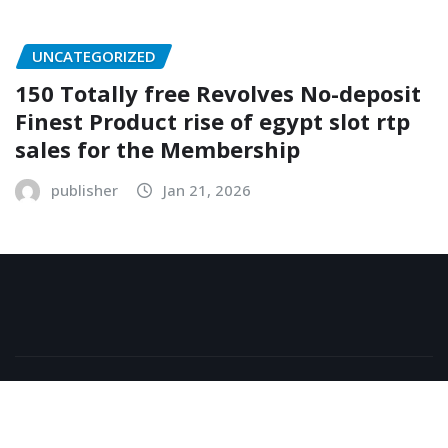
UNCATEGORIZED
150 Totally free Revolves No-deposit
Finest Product rise of egypt slot rtp
sales for the Membership
publisher
Jan 21, 2026
Copyright © 2026 | Powered by
WordPress
|
NewsExo
by
ThemeArile