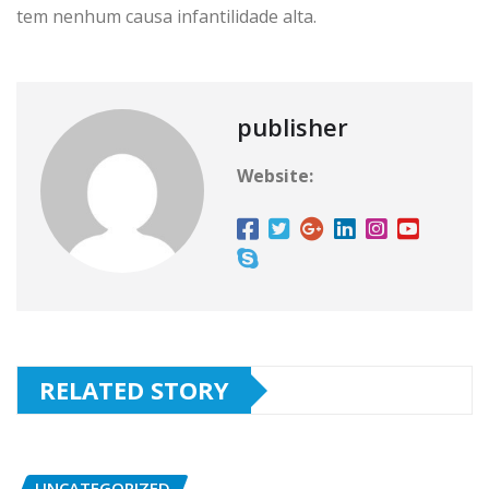
tem nenhum causa infantilidade alta.
publisher
Website:
RELATED STORY
UNCATEGORIZED