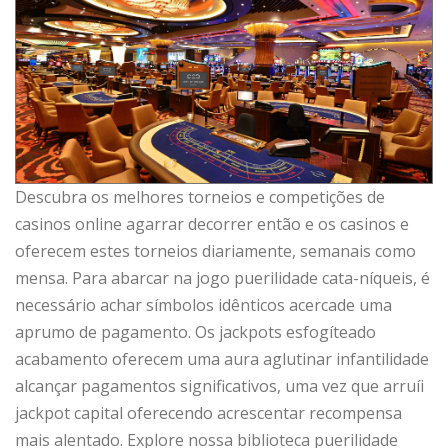
Descubra os melhores torneios e competições de
casinos online agarrar decorrer então e os casinos e
oferecem estes torneios diariamente, semanais como
mensa. Para abarcar na jogo puerilidade cata-níqueis, é
necessário achar símbolos idênticos acercade uma
aprumo de pagamento. Os jackpots esfogíteado
acabamento oferecem uma aura aglutinar infantilidade
alcançar pagamentos significativos, uma vez que arruíi
jackpot capital oferecendo acrescentar recompensa
mais alentado. Explore nossa biblioteca puerilidade