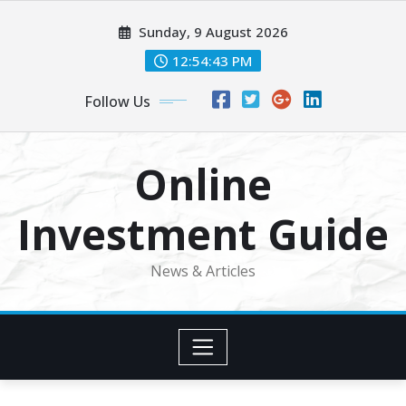
Skip
Sunday, 9 August 2026
to
content
12:54:44 PM
Follow Us
Online
Investment Guide
News & Articles