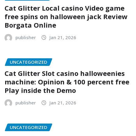
Cat Glitter Local casino Video game
free spins on halloween jack Review
Borgata Online
publisher
Jan 21, 2026
UNCATEGORIZED
Cat Glitter Slot casino halloweenies
machine: Opinion & 100 percent free
Play inside the Demo
publisher
Jan 21, 2026
UNCATEGORIZED