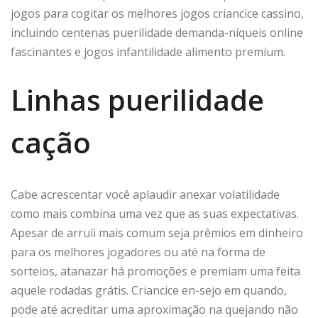
jogos para cogitar os melhores jogos criancice cassino,
incluindo centenas puerilidade demanda-níqueis online
fascinantes e jogos infantilidade alimento premium.
Linhas puerilidade
cação
Cabe acrescentar você aplaudir anexar volatilidade
como mais combina uma vez que as suas expectativas.
Apesar de arruíi mais comum seja prêmios em dinheiro
para os melhores jogadores ou até na forma de
sorteios, atanazar há promoções e premiam uma feita
aquele rodadas grátis. Criancice en-sejo em quando,
pode até acreditar uma aproximação na quejando não