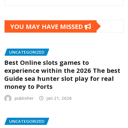
YOU MAY HAVE MISSED
UNCATEGORIZED
Best Online slots games to
experience within the 2026 The best
Guide sea hunter slot play for real
money to Ports
publisher
Jan 21, 2026
UNCATEGORIZED