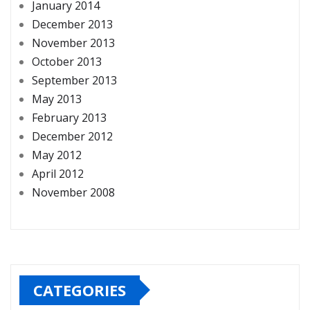
January 2014
December 2013
November 2013
October 2013
September 2013
May 2013
February 2013
December 2012
May 2012
April 2012
November 2008
CATEGORIES