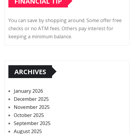
FINANCIAL TIP
You can save by shopping around. Some offer free
checks or no ATM fees. Others pay interest for
keeping a minimum balance.
ARCHIVES
January 2026
December 2025
November 2025
October 2025
September 2025
August 2025