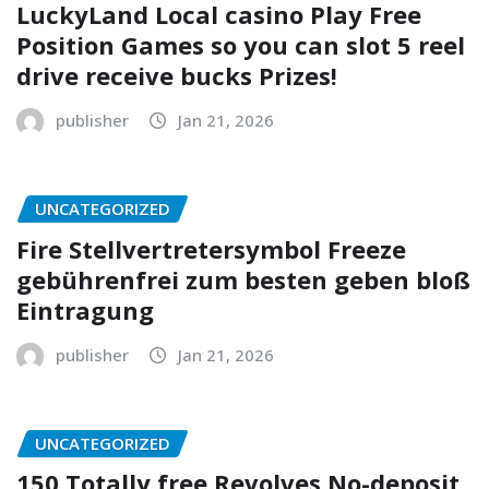
LuckyLand Local casino Play Free
Position Games so you can slot 5 reel
drive receive bucks Prizes!
publisher
Jan 21, 2026
UNCATEGORIZED
Fire Stellvertretersymbol Freeze
gebührenfrei zum besten geben bloß
Eintragung
publisher
Jan 21, 2026
UNCATEGORIZED
150 Totally free Revolves No-deposit