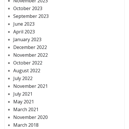
November 2023
October 2023
September 2023
June 2023
April 2023
January 2023
December 2022
November 2022
October 2022
August 2022
July 2022
November 2021
July 2021
May 2021
March 2021
November 2020
March 2018